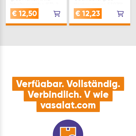
Inhaltsangabe (ST): 2
Werksnummer: 5307.91
30305 Type: Ninka
€
12,50
€
12,23
Inhaltsangabe (ST): 2
Verfügbar. Vollständig.
Verbindlich. V wie
vasalat.com