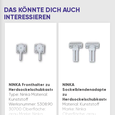
DAS KÖNNTE DICH AUCH
INTERESSIEREN
NINKA Fronthalter zu
NINKA
Herdsockelschubkasten
Sockelblendenadapter
Type: Ninka Material:
zu
Kunststoff
Herdsockelschubkasten
Werksnummer: 5308.90
Material: Kunststoff
30700 Oberfläche:
Marke: Ninka
grau Marke: Ninka
Oberfläche: grau