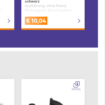
schwarz
Ausführung: ohne Rand,
n
Montageart: Einschrauben
€
10,04
€
1
2
ARTIKEL