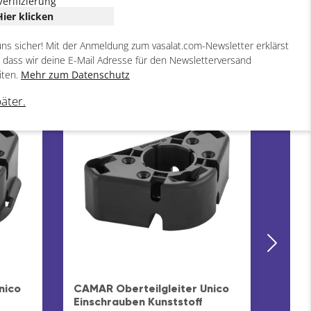
Verifizierung
Hier klicken
uns sicher! Mit der Anmeldung zum vasalat.com-Newsletter erklärst
, dass wir deine E-Mail Adresse für den Newsletterversand
iten.
Mehr zum Datenschutz
4
4
päter.
ARTIKEL
ARTIKEL
CAMA
Unico
nico
CAMAR Oberteilgleiter Unico
schw
Einschrauben Kunststoff
Sock