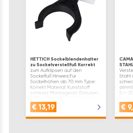
HETTICH Sockelblendenhalter
CAMAR
zu Sockelverstellfuß Korrekt
STAH
zum Aufklipsen auf den
Verste
Sockelfuß Hinweis:Für
Stahl 
Sockelhöhen ab 70 mm Type:
schwar
Korrekt Material: Kunststoff
ø(mm):
schwarz Montageart: Einnuten
5/+ 20
Werksnummer: 73481 Produktart:
Socke
Sockelverstellfuß Marke: Hettich
Produk
€
13,19
€
9
Inh…