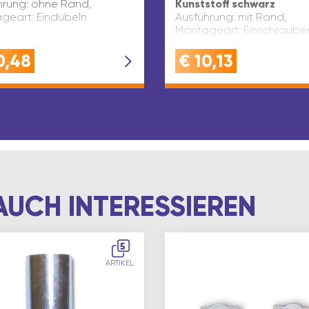
hrung: ohne Rand,
Kunststoff schwarz
geart: Eindübeln
Ausführung: mit Rand,
Montageart: Einschraube
0,48
€
10,13
AUCH INTERESSIEREN
5
ARTIKEL