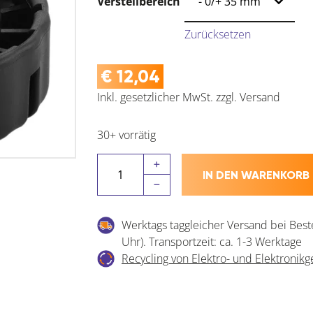
Verstellbereich
Zurücksetzen
€
12,04
Inkl. gesetzlicher MwSt.
zzgl.
Versand
30+ vorrätig
CAMAR
IN DEN WARENKORB
Sockelverstellfuß
Unicomatic
manuell
Werktags taggleicher Versand bei Best
Menge
Uhr). Transportzeit: ca. 1-3 Werktage
Recycling von Elektro- und Elektronikg