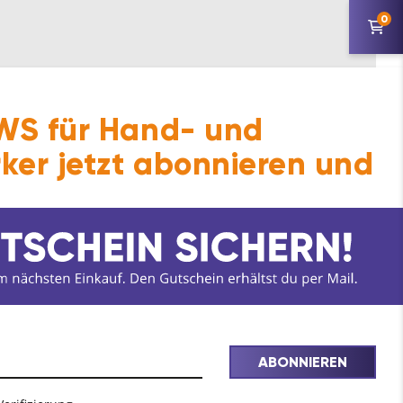
0
S für Hand- und
ker jetzt abonnieren und
ABONNIEREN