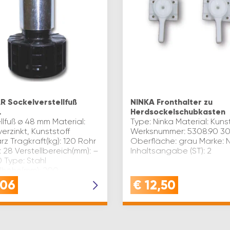
 Sockelverstellfuß
NINKA Fronthalter zu
L
Herdsockelschubkasten
llfuß ø 48 mm Material:
Type: Ninka Material: Kuns
verzinkt, Kunststoff
Werksnummer: 5308.90 3
z Tragkraft(kg): 120 Rohr
Oberfläche: grau Marke: 
 28 Verstellbereich(mm): –
Inhaltsangabe (ST): 2
 Type: Stahl
lhöhe(mm): 200
tart: Sockelverstellfuß …
,06
€
12,50