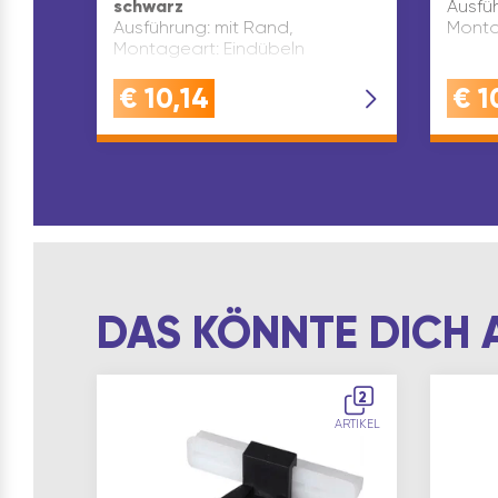
schwarz
Ausfü
Ausführung: mit Rand,
Monta
Montageart: Eindübeln
€
10,14
€
1
DAS KÖNNTE DICH 
2
ARTIKEL