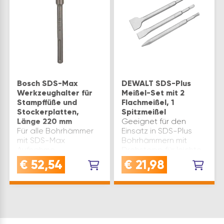
Bosch SDS-Max
DEWALT SDS-Plus
Werkzeughalter für
Meißel-Set mit 2
Stampffüße und
Flachmeißel, 1
Stockerplatten,
Spitzmeißel
Länge 220 mm
Geeignet für den
Für alle Bohrhämmer
Einsatz in SDS-Plus
mit SDS-Max
Bohrhämmern mit
Aufnahme.
Drehstopp für leichte
Gesamtlänge(mm):
Meißelarbeiten in Putz,
€
52,54
€
21,98
220 Aufnahme: SDS
Mauerwerk, Fliesen
max Marke: Bosch
etc. Lieferung inkl. 1
Inhaltsangabe (ST): 1
Flachmeißel 20 x 250
mm, 1 Flachmeißel 40 x
250 mm, 1 Sp…