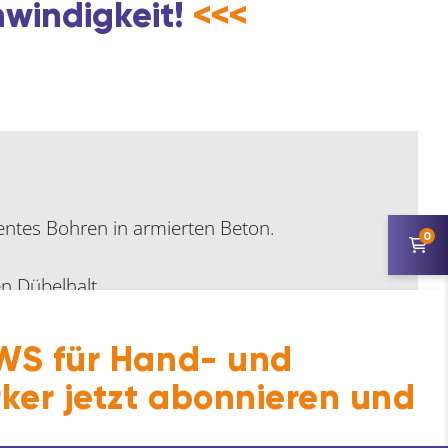
hwindigkeit!
<<<
entes Bohren in armierten Beton.
0
en Dübelhalt.
S für Hand- und
ker jetzt abonnieren und