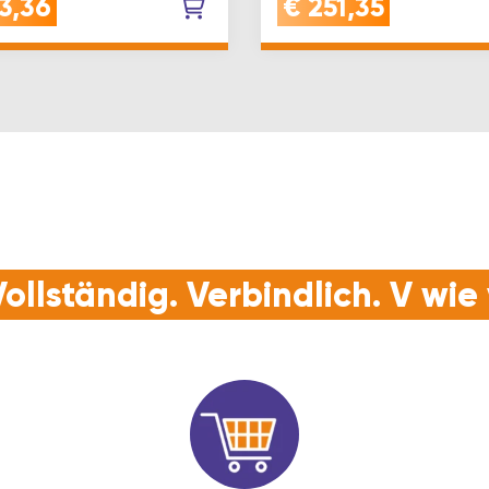
3,36
€
251,35
armierungen,
MauerwerkLEISTUNGSSTA
tionsarmer Lauf und s…
SDS-MAX AUFNAHME: Dies
Sch…
ollständig. Verbindlich. V wi