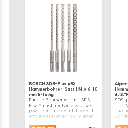
BOSCH SDS-Plus p5X
Alpen
Hammerbohrer-Satz HM ø 6-10
Hamme
mm 5-teilig
6/8/1
Für alle Bohrhämmer mit SDS-
SDS-p
Plus Aufnahme. Der SDS plus-
mit 4 
p5X Bohrer unterstützt höchst
und n
effizientes Bohren in armierten
Spira
Beton. Ausführung: 4-Schneider
Dübel
Nutlänge(mm): 100 Marke: Bosch
Probl