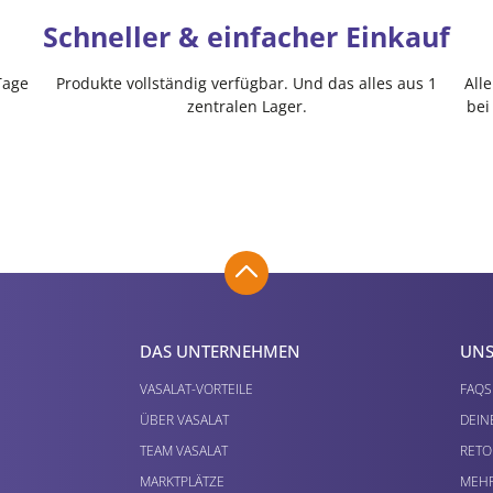
Schneller & einfacher Einkauf
Tage
Produkte vollständig verfügbar. Und das alles aus 1
All
zentralen Lager.
bei
DAS UNTERNEHMEN
UNS
VASALAT-VORTEILE
FAQS
ÜBER VASALAT
DEIN
TEAM VASALAT
RETO
MARKTPLÄTZE
MEHR