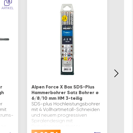
6
ARTIKEL
Bosc
Werkz
r
Alpen Force X Box SDS-Plus
Stam
gh
Hammerbohrer Satz Bohrer ø
Stoc
6/8/10 mm HM 3-teilig
Für a
r
SDS-plus Hochleistungsbohrer
Max 
mit
mit 4 Vollhartmetall-Schneiden
Gesa
trums-
und neuem progressiven
Aufna
Spiralendesign mit
Bosch
ton
Dübellängenindikator.
Problemloses Durchbohren von