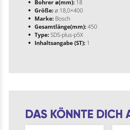
Bohrer ø(mm):
18
Größe:
ø 18,0×400
Marke:
Bosch
Gesamtlänge(mm):
450
Type:
SDS-plus-p5X
Inhaltsangabe (ST):
1
DAS KÖNNTE DICH 