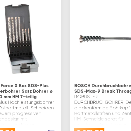
 Force X Box SDS-Plus
BOSCH Durchbruchbohre
rbohrer Satz Bohrer ø
SDS-Max-9 Break Throu
0 mm HM 7-teilig
ROBUSTER
lus Hochleistungsbohrer
DURCHBRUCHBOHRER: De
Vollhartmetall-Schneiden
glockenförmige Bohrkopf 
euem progressiven
Hartmetallstiften und Zen
lendesign mit
HM-Schneide sorgt für
längenindikator.
müheloses Arbeiten in Be
emloses Durchbohren von
und