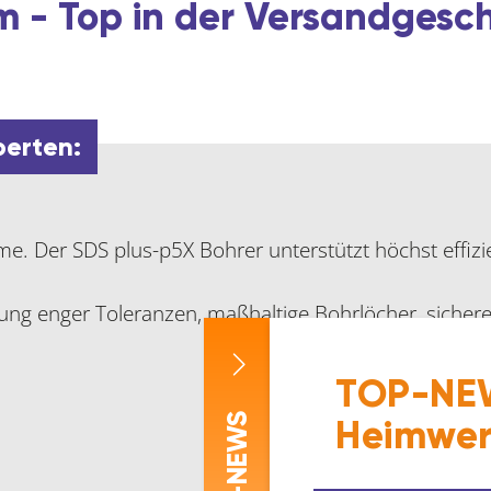
 - Top in der Versandgesc
perten:
. Der SDS plus-p5X Bohrer unterstützt höchst effizi
ltung enger Toleranzen, maßhaltige Bohrlöcher, sicher
TOP-NEW
-NEWS
Heimwer