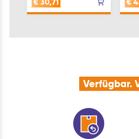
€
30,71
€
4
Aufnahme: SDS plu…
Eisen
vibra
Verfügbar. V