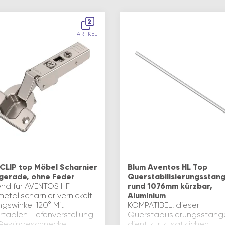
2
ARTIKEL
CLIP top Möbel Scharnier
Blum Aventos HL Top
 gerade, ohne Feder
Querstabilisierungsstan
nd für AVENTOS HF
rund 1076mm kürzbar,
tallscharnier vernickelt
Aluminium
gswinkel 120° Mit
KOMPATIBEL: dieser
rtablen Tiefenverstellung
Querstabilisierungsstang
Gewindeschnecke
dient zur zusätzlichen