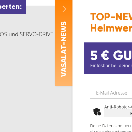
perten:
TOP-NEW
-NEWS
Heimwer
S und SERVO-DRIVE flex (optional)
ASALAT
V
Anti-Roboter-
Deine Daten sind bei 
du dich einverstanden