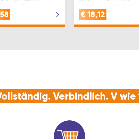
euglose Montage
Stabilisierung der Blum A
tage der Türe am
HL Top KraftspeicherKÜR
,58
€
18,12
s 3-dimensionale Ve…
Querstabilisierung zum
Ablängen | Hinweis: Ablä
= Lichte Korpusw…
ollständig. Verbindlich. V wi