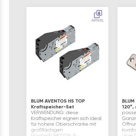
6
ARTIKEL
BLUM AVENTOS HS TOP
BLUM 
Kraftspeicher-Set
120°,
VERWENDUNG: diese
passe
Kraftspeicher eignen sich ideal
Ganzme
für höhere Oberschränke mit
Öffnun
großflächigen
komfo
FrontenFUNKTION: 3-
über 