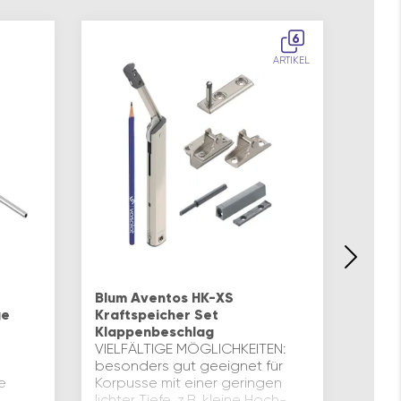
6
ARTIKEL
Blum 
Top –
Blum Aventos HK-XS
Klapp
ge
Kraftspeicher Set
FÜR E
Klappenbeschlag
die B
VIELFÄLTIGE MÖGLICHKEITEN:
ermög
besonders gut geeignet für
leich
e
Korpusse mit einer geringen
ideal
lichter Tiefe, z.B. kleine Hoch-