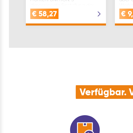
dimensionale Einstellung der
Werkz
Front | stufenloser Stopp |
Demon
€
58,27
€
9
Blumotion (soft close) für ei…
Korpu
Verfügbar. V