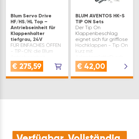
Blum Servo Drive
BLUM AVENTOS HK-S
HF/HS/HL Top –
TIP ON Sets
Antriebseinheit für
Der Tip On
Klappenhalter
Klappenbeschlag
tiefgrau, 24V
eignet sich für grifflose
FÜR EINFACHES ÖFFEN
Hochklappen - Tip On
- TIP-ON: die Blum
kurz mit
Antriebseinheit
AdapterplatteDurch
ermöglicht das Öffnen
ein einfaches
€
275,59
€
42,00
durch leichten Druck
antippen öffnet sich
auf die Front - ideal
der Schrank - zum
für komfortable und
Schließen genügt ein
moderne
leichtes Zudrücken
KüchenschränkeINTEGRIERTER
de…
SCHUTZ: mit integriert…
Verfügbar. Vollständig.