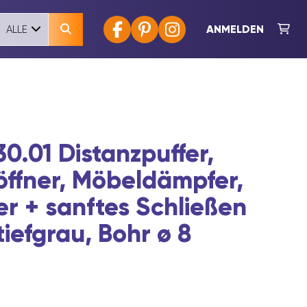
ANMELDEN
ALLE
0.01 Distanzpuffer,
ffner, Möbeldämpfer,
r + sanftes Schließen
tiefgrau, Bohr ø 8