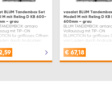
at BLUM Tandembox Set
vasalat BLUM Tandembox
l M mit Reling D KB 600-
Modell M mit Reling D KB 
mm – grau
600mm – grau
TANDEMBOX: antaro
BLUM TANDEMBOX: antar
uszug mit TIP-ON
Vollauszug mit TIP-ON
TION für griffloses Öffnen
BLUMOTION für griffloses 
aden durch Andrücken.
von Laden durch Andrück
raft: 30kg, Nennlänge:
Tragkraft: 30kg, Nennläng
, Farbe: Stahl grau
500mm, Farbe: Stahl gra
2,59
€
67,18
06PLATZBEDARF IM
RAL9006PLATZBEDARF IM
S: Höhe 227mm…
KOPRUS: Höhe 227mm…