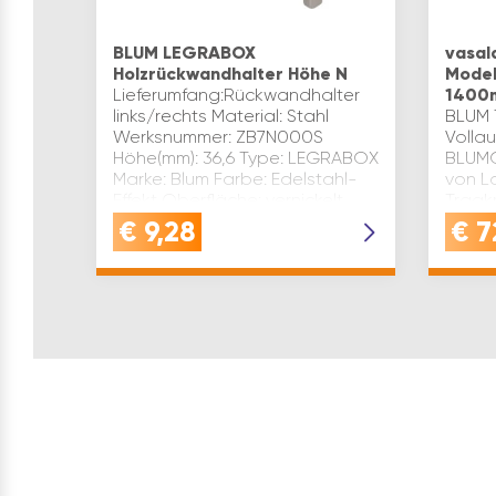
BLUM LEGRABOX
vasal
Holzrückwandhalter Höhe N
Model
Lieferumfang:Rückwandhalter
1400
links/rechts Material: Stahl
BLUM 
Werksnummer: ZB7N000S
Volla
Höhe(mm): 36,6 Type: LEGRABOX
BLUMO
Marke: Blum Farbe: Edelstahl-
von L
Effekt Oberfläche: vernickelt
Tragk
Inhaltsangabe (GT): 1
400mm
€
9,28
€
7
RAL90
KOPRU