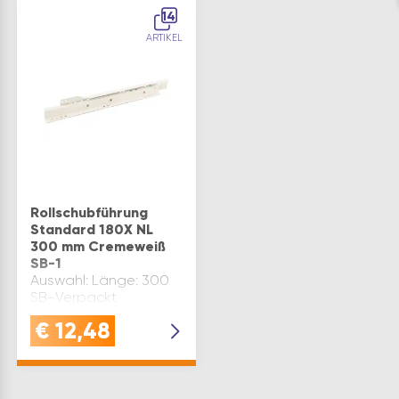
14
ARTIKEL
Rollschubführung
Standard 180X NL
300 mm Cremeweiß
SB-1
Auswahl: Länge: 300
SB-Verpackt
€
12,48