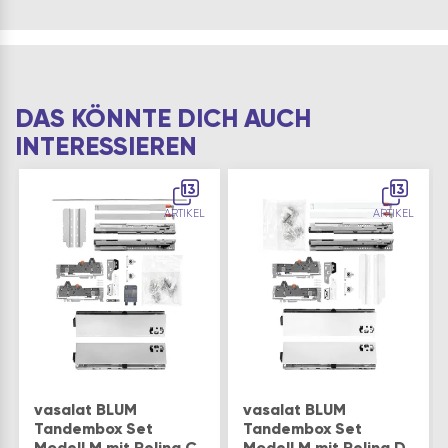
DAS KÖNNTE DICH AUCH
INTERESSIEREN
13
13
ARTIKEL
ARTIKEL
vasalat BLUM
vasalat BLUM
Tandembox Set
Tandembox Set
Modell M mit Reling C
Modell M mit Reling D