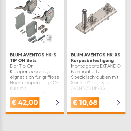
BLUM AVENTOS HK-S
BLUM AVENTOS HK-XS
TIP ON Sets
Korpusbefestigung
Der Tip On
Montageart: EXPANDO
Klappenbeschlag
(vormontierte
eignet sich für grifflose
Spezialschrauben mit
Hochklappen - Tip On
Spreizdübel) Type:
kurz mit
AVENTOS HK-XS
AdapterplatteDurch
Korpusbefestigung
ein einfaches
Produktart:
€
42,00
€
10,68
antippen öffnet sich
Korpusbefestigung
der Schrank - zum
Material: Stahl
Schließen genügt ein
Werksnummer: 20K51E1
leichtes Zudrücken
Marke: Blum
de…
Verwendung: …