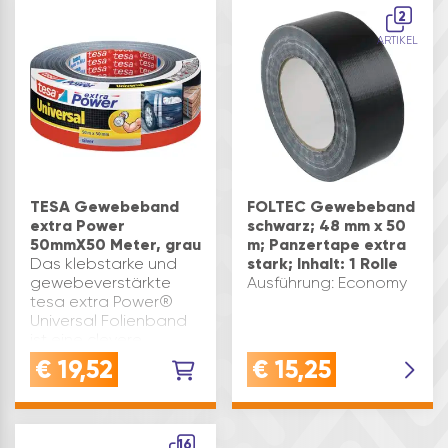
2
ARTIKEL
TESA Gewebeband
FOLTEC Gewebeband
extra Power
schwarz; 48 mm x 50
50mmX50 Meter, grau
m; Panzertape extra
Das klebstarke und
stark; Inhalt: 1 Rolle
gewebeverstärkte
Ausführung: Economy
tesa extra Power®
Universal Folienband
ist eine clevere
Lösung zum
€
19,52
€
15,25
Reparieren,
Befestigen, Abdichten
oder Kennzeichnen.Als
vielseitiger
16