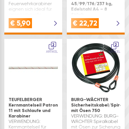
Feuerwehrkarabiner
45/99/176/237 kg,
eignen sich ideal für
Edelstahl A4 – 8
anspruchsvolle
Stück
Anwendungen – ideal
Ausführung: Mix-Set –
€
5,90
€
22,72
für Outdoor, maritime
8 Stück
Umgebungen, Planen,
Anhänger und
dauerhafte
2
2
BefestigungenQUALITÄT:
ARTIKEL
ARTIKEL
Hochw…
TEUFELBERGER
BURG-WÄCHTER
Kernmantelseil Patron
Sicherheitskabel/Spiralk
11 mit Schlaufe und
mit Ösen 750
Karabiner
VERWENDUNG: BURG-
VERWENDUNG:
WÄCHTER Spiralkabel
Kernmantelseil für
mit Ösen zur Sicherung