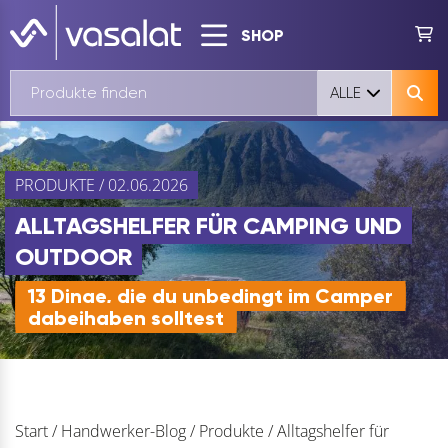
SHOP
ALLE
PRODUKTE / 02.06.2026
ALLTAGSHELFER FÜR CAMPING UND
OUTDOOR
13 Dinge, die du unbedingt im Camper
dabeihaben solltest
Start
/
Handwerker-Blog
/
Produkte
/
Alltagshelfer für