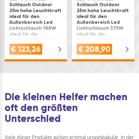
Schlauch Outdoor
Schlauch Outdoor
25m hohe Leuchtkraft
25m hohe Leuchtkraft
ideal für den
ideal für den
Außenbereich Led
Außenbereich Led
Lichtschlauch 188W
Lichtschlauch 375W
ideal für die
ideal für die
Baustelle, mit 20000
Baustelle, mit 40000
Lumen, 5000k
Lumen, 5000k
€
123,26
€
208,90
Lichtband inklusive
Lichtband inklusive
230V Stromkabel,
230V Stromkabel,
IP65
IP65
Ausführung: 25 Meter
Ausführung: 50 Meter
Die kleinen Helfer machen
oft den größten
Unterschied
Viele dieser Produkte wirken erstmal unspektakulär. In der