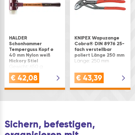
HALDER
KNIPEX Wapuzange
Schonhammer
Cobra® DIN 8976 25-
Temperguss Kopf ø
fach verstellbar
40 mm Nylon weiß
poliert Länge 250 mm
Hickory Stiel
Länge: 250 mm
Gewicht: 650 g
€
42,08
€
43,39
Sichern, befestigen,
organisieren mit