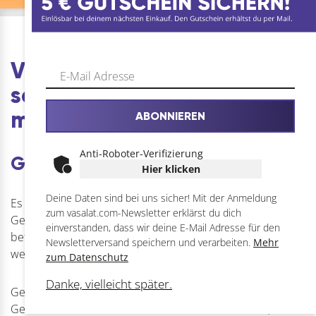
geformten Griffen
(Fiskars Functional
Form), für
Rechtshänder. Ausfü…
Van Life Essentials: Wenn
schnell repariert werden
muss
ABONNIEREN
Anti-Roboter-Verifizierung
Gewebeband
Hier klicken
Deine Daten sind bei uns sicher! Mit der Anmeldung
Es gibt Produkte, die einfach immer funktionieren –
zum vasalat.com-Newsletter erklärst du dich
Gewebeband gehört definitiv dazu. Egal ob etwas
einverstanden, dass wir deine E-Mail Adresse für den
befestigt, abgedichtet, markiert oder provisorisch repariert
Newsletterversand speichern und verarbeiten.
Mehr
werden muss: Das Zeug rettet ständig Situationen.
zum Datenschutz
Danke, vielleicht später.
Gerade beim Camping oder Outdoor-Einsatz kann
Gewebeband überraschend viel lösen. Lose Planen,