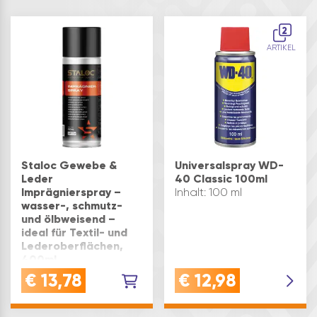
2
ARTIKEL
Staloc Gewebe &
Universalspray WD-
Leder
40 Classic 100ml
Imprägnierspray –
Inhalt: 100 ml
wasser-, schmutz-
und ölbweisend –
ideal für Textil- und
Lederoberflächen,
400ml
WASSERABWEISENDES
€
13,78
€
12,98
SPRAY: Das STALOC
Imprägnier-Spray
schützt Gewebe und