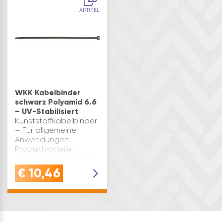
Alltagshelfer leistet es
ARTIKEL
…
WKK Kabelbinder
schwarz Polyamid 6.6
– UV-Stabilisiert
Kunststoffkabelbinder
– Für allgemeine
Anwendungen.
Produktvorteile:
Standardkabelbinder
– schwarz UV-
€
10,46
Stabilisiert – bessere
Resistenz gegen UV-
Einstrahlung für den
universellen G…