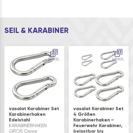
SEIL & KARABINER
17
17
ARTIKEL
ARTIKEL
vasalat Karabiner Set
vasalat Karabiner Set
Karabinerhaken
4 Größen
Edelstahl
Karabinerhaken –
KARABINERHAKEN
Feuerwehr Karabiner,
GROß: Diese
belastbar bis