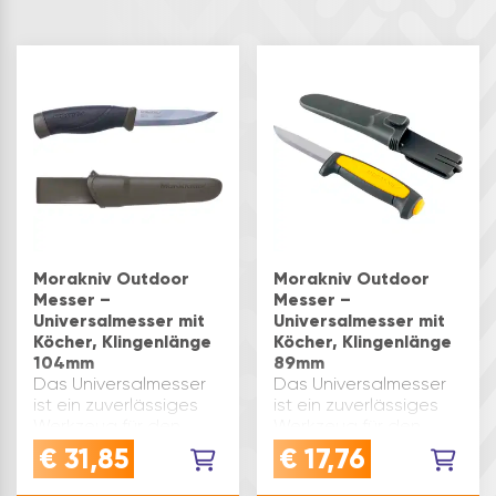
Morakniv Outdoor
Morakniv Outdoor
Messer –
Messer –
Universalmesser mit
Universalmesser mit
Köcher, Klingenlänge
Köcher, Klingenlänge
104mm
89mm
Das Universalmesser
Das Universalmesser
ist ein zuverlässiges
ist ein zuverlässiges
Werkzeug für den
Werkzeug für den
Einsatz in
Einsatz in
€
31,85
€
17,76
verschiedenen
verschiedenen
Bereichen, sei es im
Bereichen, sei es im