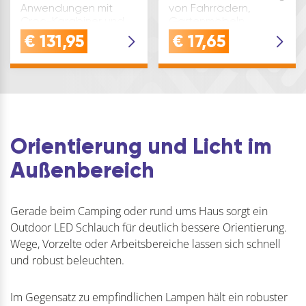
Anwendungen mit
von Fahrrädern,
Croc-Karabiner und
Gartenmöbeln,
vernähter Schlaufe,
Werkzeugen und
€
131,95
€
17,65
ideal für hohe
SportgerätenQUALITÄT:
Bruchfestigkeit und
Kunststoffummanteltes
UV-stabile Einsätze
Sicherheitskabel mit 10
mit
mm Seildurchmesser
PolyamidmaterialQUALITÄT:
schüt…
Dieses Kernmantelseil
mit …
Orientierung und Licht im
Außenbereich
Gerade beim Camping oder rund ums Haus sorgt ein
Outdoor LED Schlauch für deutlich bessere Orientierung.
Wege, Vorzelte oder Arbeitsbereiche lassen sich schnell
und robust beleuchten.
Im Gegensatz zu empfindlichen Lampen hält ein robuster