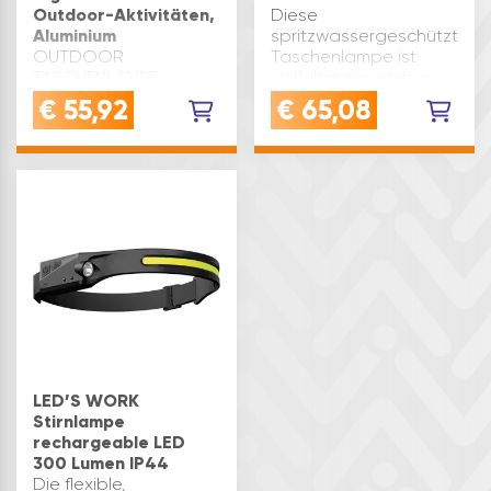
Outdoor-Aktivitäten,
Diese
Aluminium
spritzwassergeschützte
OUTDOOR
Taschenlampe ist
TASCHENLAMPE:
vielfältig einsetzbar,
Leistungsstarke LED-
unter anderem beim
€
55,92
€
65,08
Taschenlampe mit
Camping und in der
1200 Lumen und
Werkstatt. Zum
Twist-Focus-
optimalen
Technologie für
Ausleuchten des
einstellbaren
Arbeitsbereiches lässt
Lichtstrahl – ideal für
sich der Leuchtkopf
Outdoor-Aktivitäten
um 90°…
wie Wandern, Angeln
UND Outdoor Campi…
LED’S WORK
Stirnlampe
rechargeable LED
300 Lumen IP44
Die flexible,