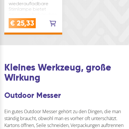
wiederaufladbare
Stirnlampe bietet
Ihnen eine freihändige
Beleuchtung, die sich
€
25,33
perfekt für
Heimwerkerprojekte,
Sportaktivitäten,
Camping, Baustellen
oder als
Notbeleuchtung
eignet. D…
Kleines Werkzeug, große
Wirkung
Outdoor Messer
Ein gutes Outdoor Messer gehört zu den Dingen, die man
ständig braucht, obwohl man es vorher oft unterschätzt.
Kartons öffnen, Seile schneiden, Verpackungen auftrennen