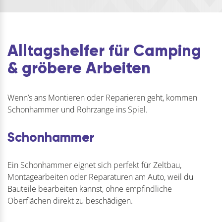
Leder vor Nässe und
Schmutz und sorgt für
eine atmungsaktive,
wasser- und
schmutzabweisende
Alltagshelfer für Camping
OberflächeSCHÜTZT
& gröbere Arbeiten
LANGLEBIG: Verh…
Wenn’s ans Montieren oder Reparieren geht, kommen
Schonhammer und Rohrzange ins Spiel.
Schonhammer
Ein Schonhammer eignet sich perfekt für Zeltbau,
Montagearbeiten oder Reparaturen am Auto, weil du
Bauteile bearbeiten kannst, ohne empfindliche
Oberflächen direkt zu beschädigen.