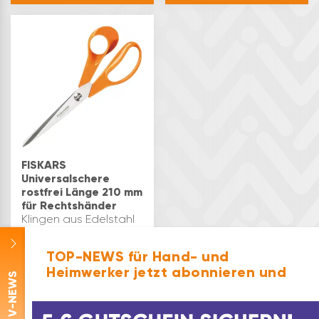
Haushalt, beim
Haushalt, beim
Camping oder in der
Camping oder in der
WerkstattUniversalmesser
WerkstattUniversalmesser
mit praktischer
mit praktischer
Kunststoff Messe…
Kunststoff Messe…
FISKARS
Universalschere
rostfrei Länge 210 mm
für Rechtshänder
Klingen aus Edelstahl
(HRC 57), 6-fach
geschliffen,
TOP-NEWS für Hand- und
einstellbare
Heimwerker jetzt abonnieren und
Klingenspannung,
€
33,68
-NEWS
schlag- und
spülmaschinenfest. Mit
handgerecht
V