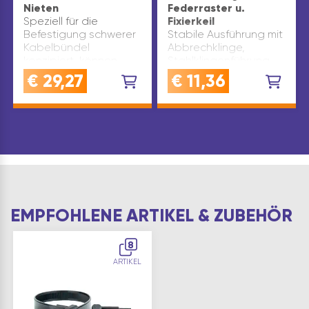
Nieten
Federraster u.
Speziell für die
Fixierkeil
Befestigung schwerer
Stabile Ausführung mit
Kabelbündel
Abbrechklinge,
konzipiert, können
Stahlklingenführung,
diese
Federraster und
€
29,27
€
11,36
Befestigungssockel in
Fixierkeil. Lieferung inkl.
vielen Branchen von
2 Klingenbänder.
der Landwirtschaft bis
Klingenbreite(mm): 18
zur LKW-Fertigung
Länge(mm): 160 Marke:
eingesetzt werden. Sie
KDS Inhaltsangabe
bieten eine sehr…
(ST): 1
EMPFOHLENE ARTIKEL & ZUBEHÖR
8
ARTIKEL