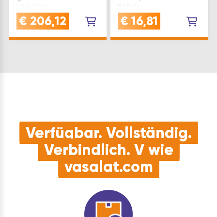
EINFACHE
Stück
HANDHABUNG: erlaubt
EFFZIENT: diese
€
206,12
€
16,81
das Festziehen und
Kabelbinderbefestiger
Abtrennen von
bieten eine schnelle
unbeschichteten
und einfache Methode
Edelstahlkabelbindern
zur Befestigung von
bis 7,96 mm Breite und
leichten Kabeln und
2,8 mm Dicke in einem
Leerrohren mit
einzigen
Kabelbindern - ideal
ArbeitsgangLANGLEBIG
für vielseitige
& ROBUST: die Zange
InstallationenFUNKTIONAL:
fü…
…
Verfügbar. Vollständig.
Verbindlich. V wie
vasalat.com