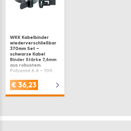
WKK Kabelbinder
wiederverschließbar
370mm Set –
schwarze Kabel
Binder Stärke 7,6mm
aus robustem
Polyamid 6.6 – 100
Stück
Auswahl: 7,6x370
€
36,23