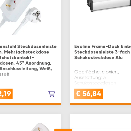
enstuhl Steckdosenleiste
Evoline Frame-Dock Einb
h, Mehrfachsteckdose
Steckdosenleiste 3-fach
 Schutzkontakt-
Schukosteckdose Alu
dosen, 45° Anordnung,
 Anschlussleitung, Weiß,
Oberfläche: eloxiert,
stoff
Ausstattung: 3
Schukosteckdosen
NDUNG: Brennenstuhl
2,19
€
56,84
dosenleiste zur
versorgung mehrerer
e als
achsteckdoseQUALITÄT:
toff  Qualität, die Hand
eimwerker
zenVORTEIL: