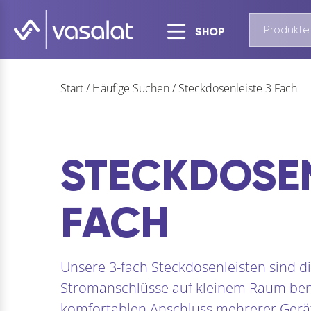
SHOP
Start
/
Häufige Suchen
/
Steckdosenleiste 3 Fach
STECKDOSEN
FACH
Unsere 3-fach Steckdosenleisten sind di
Stromanschlüsse auf kleinem Raum ben
komfortablen Anschluss mehrerer Gerät