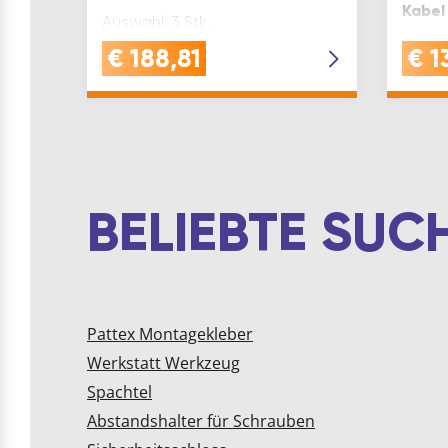
Kabel
Auswahl: 3 Stk.
Schukosteckdosen | schwarz
€
188,81
€
1
Ausfü
Ansch
BELIEBTE SU
Pattex Montagekleber
Werkstatt Werkzeug
Spachtel
Abstandshalter für Schrauben