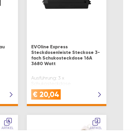
au
EVOline Express
Steckdosenleiste Steckose 3-
fach Schukosteckdose 16A
3680 Watt
Ausführung: 3 x
Schukosteckdose
€
20,04
4
2
ARTIKEL
ARTIKEL