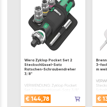
Steckd
Wera Zyklop Pocket Set 2
Brenn
Steckschlüssel-Satz
3-fac
Ratschen-Schraubendreher
m wei
3/8"
VERW
VERWENDUNG: Zyklop Pocket
Steck
Set 2 Steckschlüssel-Satz 3/8"
Schalt
8009 für Schraubarbeiten mit
mehre
€
144,78
€
1
1/4" Bits und 3/8"
Hochb
NüssenQUALITÄT:
Spezia