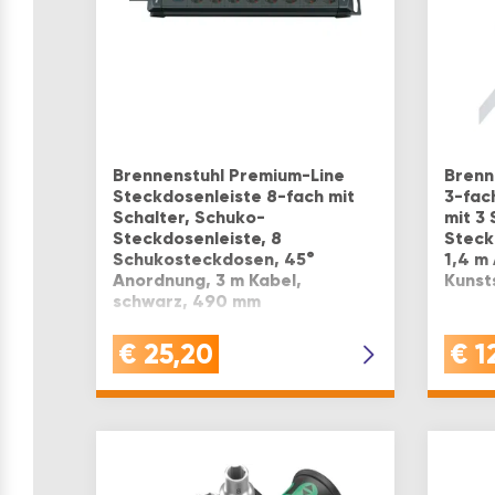
Brennenstuhl Premium-Line
Brenn
Steckdosenleiste 8-fach mit
3-fac
Schalter, Schuko-
mit 3
Steckdosenleiste, 8
Steck
Schukosteckdosen, 45°
1,4 m
Anordnung, 3 m Kabel,
Kunst
schwarz, 490 mm
VERWE
€
25,20
€
1
Auswahl: 8 Schukosteckdosen
Steck
Strom
Gerät
Mehrf
Kunsts
und H
schät