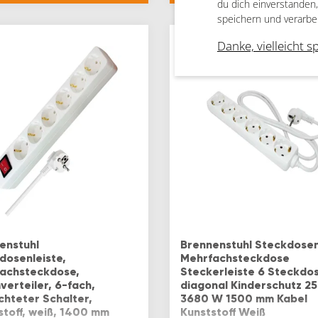
and und Heimwerker
du dich einverstanden
zenVORTEIL: 3-fach
speichern und verarbe
dosenl…
Danke, vielleicht s
enstuhl
Brennenstuhl Steckdosen
dosenleiste,
Mehrfachsteckdose
achsteckdose,
Steckerleiste 6 Steckdo
verteiler, 6-fach,
diagonal Kinderschutz 2
chteter Schalter,
3680 W 1500 mm Kabel
stoff, weiß, 1400 mm
Kunststoff Weiß