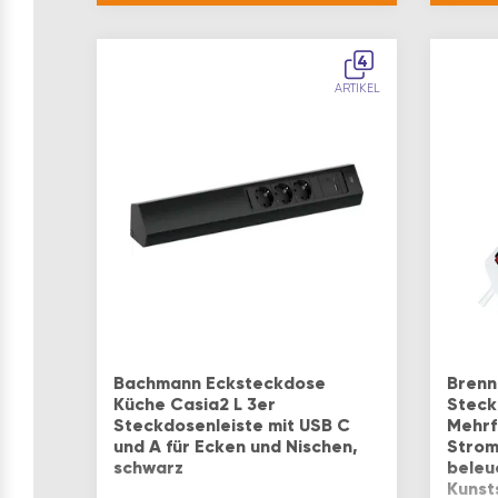
Standardausführung –
die H
Qualität, die Hand und
schät
Heimwerker schätzenVORTEIL:
Steck
4
Komp…
ARTIKEL
Bachmann Ecksteckdose
Brenn
Küche Casia2 L 3er
Steck
Steckdosenleiste mit USB C
Mehrf
und A für Ecken und Nischen,
Strom
schwarz
beleu
Kunst