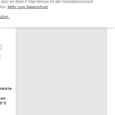
Anordnung, erhöhter
, dass wir deine E-Mail Adresse für den Newsletterversand
Berührungsschutz
iten.
Mehr zum Datenschutz
2
päter.
ARTIKEL
leiste
sen
50 V