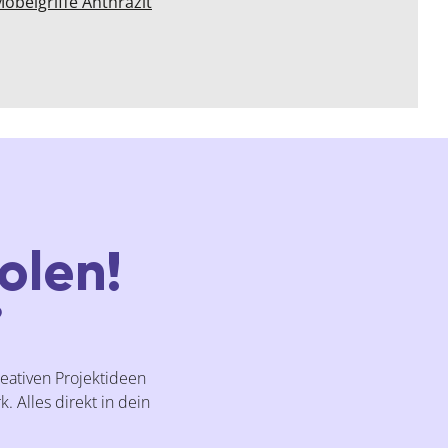
öbelgriffe Anthrazit
olen!
?
reativen Projektideen
. Alles direkt in dein