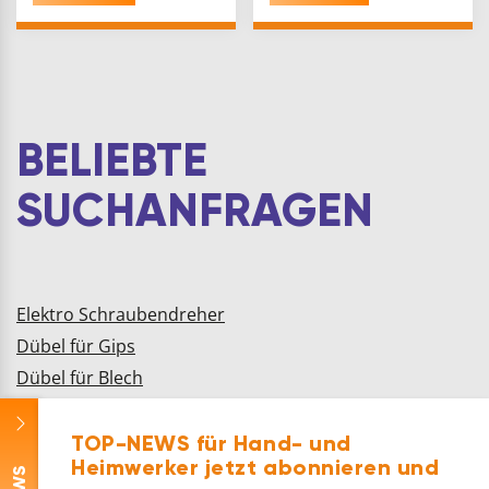
Reinheitsgrad sowie
eine hohe
Auftaugeschwindigkeit.Das
Salz klumpt nicht und
hat eine schnell…
BELIEBTE
SUCHANFRAGEN
Elektro Schraubendreher
Dübel für Gips
Dübel für Blech
Handtuchhalter Weiß
Schrauben für Dachbleche
TOP-NEWS für Hand- und
Heimwerker jetzt abonnieren und
Stelzlager