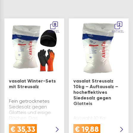
8
2
ARTIKEL
ARTIKEL
vasalat Winter-Sets
vasalat Streusalz
mit Streusalz
10kg – Auftausalz –
hocheffektives
Siedesalz gegen
Fein getrocknetes
Glatteis
Siedesalz gegen
Glatteis und eisige
Flächen. Das
Auswahl: 10 Kg
Auftausalz verfügt
€
35,33
€
19,88
über einen hohen