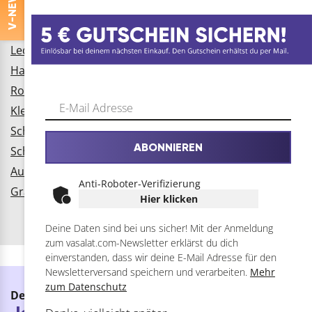
-NEWS
Splintentreiber
Fallschutz
V
Led Strahler Akku
Hautau Atrium
Rostumwandler
Kleber für Glas auf Metall
Schleifplatte
ABONNIEREN
Schrauben für Aluprofile
Aufsatzwaschbecken
Anti-Roboter-Verifizierung
Graffitispray
Hier klicken
Deine Daten sind bei uns sicher! Mit der Anmeldung
zum vasalat.com-Newsletter erklärst du dich
einverstanden, dass wir deine E-Mail Adresse für den
Newsletterversand speichern und verarbeiten.
Mehr
zum Datenschutz
Der vasalat.com Newsletter