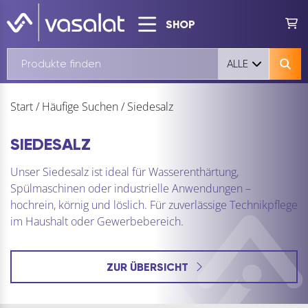
SHOP
ALLE
Start
/
Häufige Suchen
/
Siedesalz
SIEDESALZ
Unser Siedesalz ist ideal für Wasserenthärtung,
Spülmaschinen oder industrielle Anwendungen –
hochrein, körnig und löslich. Für zuverlässige Technikpflege
im Haushalt oder Gewerbebereich.
ZUR ÜBERSICHT