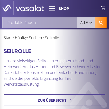
SHOP
ALLE
Start
/
Häufige Suchen
/
Seilrolle
SEILROLLE
Unsere vielseitigen Seilrollen erleichtern Hand- und
Heimwerkern das Heben und Bewegen schwerer Lasten.
Dank stabiler Konstruktion und einfacher Handhabung
sind sie die perfekte Ergänzung für Ihre
Werkstattausrüstung.
ZUR ÜBERSICHT