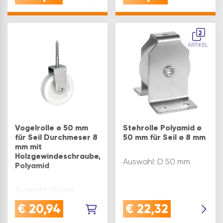
2
ARTIKEL
Vogelrolle ø 50 mm
Stehrolle Polyamid ø
für Seil Durchmeser 8
50 mm für Seil ø 8 mm
mm mit
Holzgewindeschraube,
Auswahl: D 50 mm
Polyamid
Auswahl: 50 mm
€
20,94
€
22,32