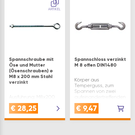
3
ARTIKEL
Spannschraube mit
Spannschloss verzinkt
Öse und Mutter
M 8 offen DIN1480
(Ösenschrauben) ø
M8 x 200 mm Stahl
Körper aus
verzinkt
Temperguss, zum
Spannen von zwei
Ausführung: M8x200
aufeinandertreffenden
mm
Drähten. Länge(mm):
€
28,25
€
9,47
110 Öse: offen
Schraube: M8
Oberfläche: verzinkt-
blau Material:
Temperguss L1(mm): 60