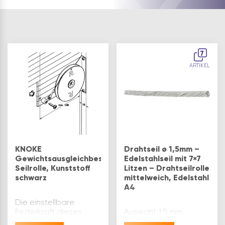
7
ARTIKEL
KNOKE
Drahtseil ø 1,5mm –
Gewichtsausgleichbeschlag
Edelstahlseil mit 7×7
Seilrolle, Kunststoff
Litzen – Drahtseilrolle
schwarz
mittelweich, Edelstahl
A4
Die einstellbare
Federkraft dieses
Auswahl: 1,5 mm
Beschlages hält den