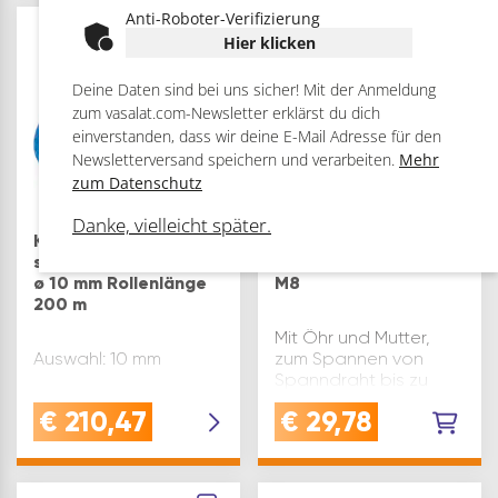
Außen ø(mm): 50
Inhaltsangabe (ST): 1
Anti-Roboter-Verifizierung
Material: Polyamid für
5
Hier klicken
Schrauben(mm)…
ARTIKEL
Deine Daten sind bei uns sicher! Mit der Anmeldung
zum vasalat.com-Newsletter erklärst du dich
einverstanden, dass wir deine E-Mail Adresse für den
Newsletterversand speichern und verarbeiten.
Mehr
zum Datenschutz
Danke, vielleicht später.
Kunststoffleine / Seil
Spannschraube
spiralgeflochten blau
Edelstahl A2 150 mm
ø 10 mm Rollenlänge
M8
200 m
Mit Öhr und Mutter,
Auswahl: 10 mm
zum Spannen von
Spanndraht bis zu
einer Stärke von ca.
€
210,47
€
29,78
4,6 mm.