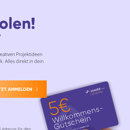
olen!
?
reativen Projektideen
. Alles direkt in dein
TZT ANMELDEN
l Adresse für den