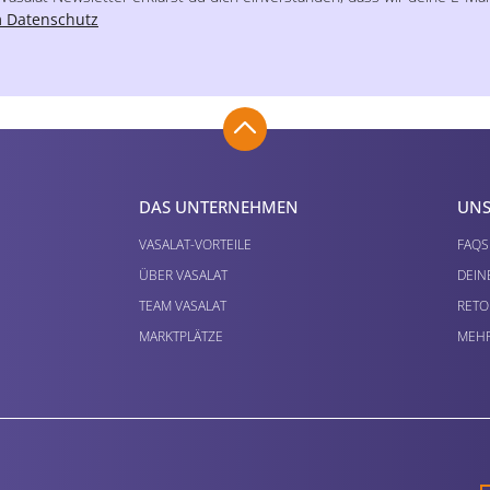
 Datenschutz
DAS UNTERNEHMEN
UNS
VASALAT-VORTEILE
FAQS
ÜBER VASALAT
DEIN
TEAM VASALAT
RETO
MARKTPLÄTZE
MEHR