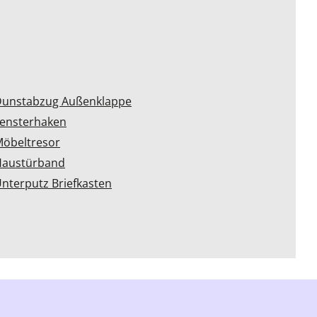
unstabzug Außenklappe
ensterhaken
öbeltresor
Haustürband
nterputz Briefkasten