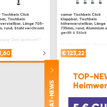
 Tischbein Click
camar Tischbein Click
bar, Tischbein
klappbar, Tischbein
verstellbar, Länge 705-
höhenverstellbar, Länge
, rund, Stahl verchromt
735mm, rund, Aluminium s
gerillt 4 Stück
rung: Click verchromt 1
Ausführung: Click silber ger
Stück
1,60
€
123,22
TOP-NEW
-NEWS
Heimwer