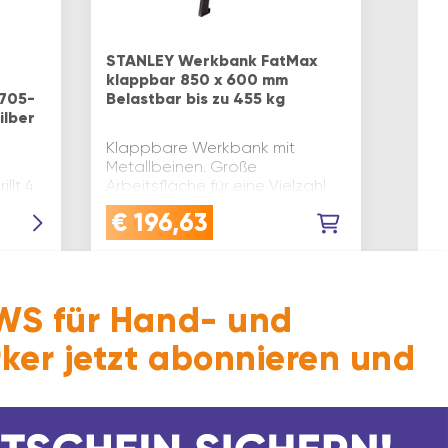
STANLEY Werkbank FatMax
klappbar 850 x 600 mm
 705-
Belastbar bis zu 455 kg
ilber
Klappbare Werkbank mit
Metallbeinen. Große
illt 4
Arbeitsfläche für eine Vielzahl
von Anwendungen. Mit
€
196,63
Tragegriff für einfachen
Transport. Einfacher
Klappmechanismus für
schnellen Auf- und Abbau.
Marke: S…
S für Hand- und
ker jetzt abonnieren und