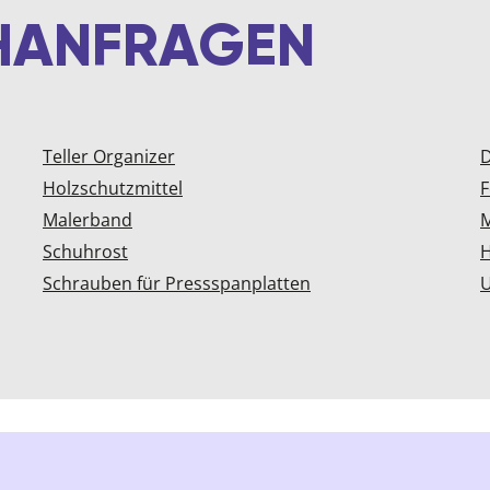
CHANFRAGEN
Teller Organizer
D
Holzschutzmittel
F
Malerband
M
Schuhrost
Schrauben für Pressspanplatten
U