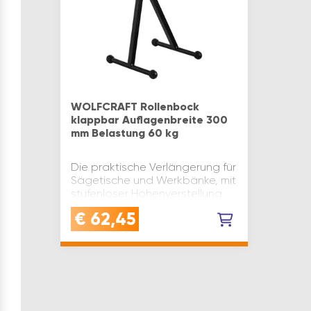
WOLFCRAFT Rollenbock
klappbar Auflagenbreite 300
mm Belastung 60 kg
Die praktische Verlängerung für
Sägetische und Werkbänke, mit
stufenloser Höhenverstellung
von 640 mm – 1000 mm, die
€
62,45
gelagerte Auflagerolle
ermöglicht ein leichtes Zuführen
der Materialien in…