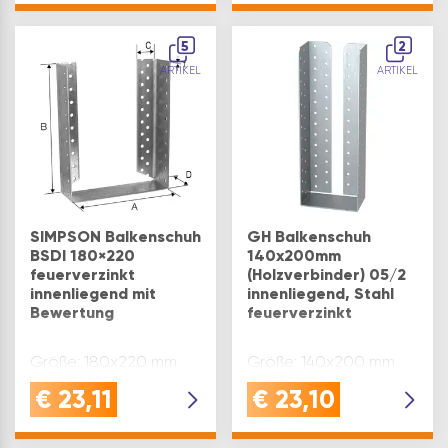
Schraube mit 8.8
Festigkeit und Mutter
5
erfüllt höchste
2
Anforderungen für
ARTIKEL
ARTIKEL
nicht vorgespannte
StahlbauverbindungenFEU
&
WITTERUNGSBESTÄNDIG:
robus…
SIMPSON Balkenschuh
GH Balkenschuh
BSDI 180×220
140x200mm
feuerverzinkt
(Holzverbinder) 05/2
innenliegend mit
innenliegend, Stahl
Bewertung
feuerverzinkt
Größe: 180x220 mm
Größe: 140x200 mm
€
23,11
€
23,10