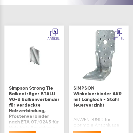
4
5
ARTIKEL
ARTIKEL
Simpson Strong Tie
SIMPSON
Balkenträger BTALU
Winkelverbinder AKR
90-B Balkenverbinder
mit Langloch - Stahl
für verdeckte
feuerverzinkt
Holzverbindung,
Pfostenverbinder
ANWENDUNG: für
nach ETA 07/0245 für
optimale Anschlüsse
Holz Holz Anschlüsse
zwischen Holz und