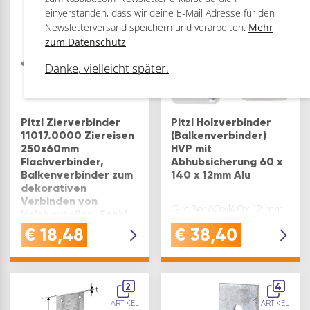
40x110x12mm
ARTIKEL
ARTIKEL
einverstanden, dass wir deine E-Mail Adresse für den
Newsletterversand speichern und verarbeiten.
Mehr
zum Datenschutz
Danke, vielleicht später.
Pitzl Zierverbinder
Pitzl Holzverbinder
11017.0000 Ziereisen
(Balkenverbinder)
250x60mm
HVP mit
Flachverbinder,
Abhubsicherung 60 x
Balkenverbinder zum
140 x 12mm Alu
dekorativen
Verbinden von
Größe: 60x140x 12 mm
Holzbauteilen, Stahl
ZiNiP beschichtet
€
18,48
€
38,40
Länge: 250 mm
2
4
ARTIKEL
ARTIKEL