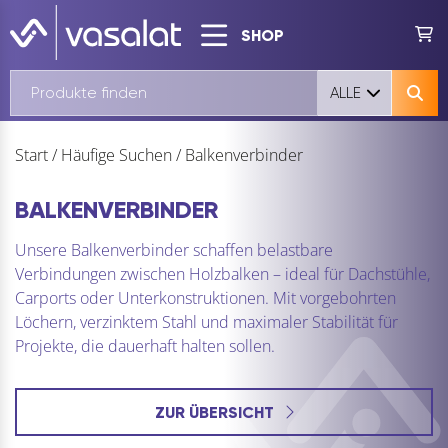
SHOP
ALLE
Start
/
Häufige Suchen
/
Balkenverbinder
BALKENVERBINDER
Unsere Balkenverbinder schaffen belastbare
Verbindungen zwischen Holzbalken – ideal für Dachstühle,
Carports oder Unterkonstruktionen. Mit vorgebohrten
Löchern, verzinktem Stahl und maximaler Stabilität für
Projekte, die dauerhaft halten sollen.
ZUR ÜBERSICHT