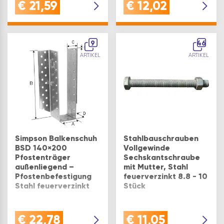
bis 45 Grad
€
21,59
€
12,02
anderen Baustoffen
wie zum beispiel
Größe: 90 mm
Beton, Mauerwerk
oder
9
Stahl.Befestigung:
46
Kammnägel CNA4,0xl
ARTIKEL
ARTIKEL
oder Schrauben
CSA5,0xl /
Ankerbolzen/Betonschra…
Simpson Balkenschuh
Stahlbauschrauben
BSD 140×200
Vollgewinde
Pfostenträger
Sechskantschraube
außenliegend –
mit Mutter, Stahl
Pfostenbefestigung
feuerverzinkt 8.8 - 10
Stahl feuerverzinkt
Stück
Größe: 140x200 mm
GEPRÜFTE
€
22,78
€
11,05
STAHLBAUSCHRAUBE: