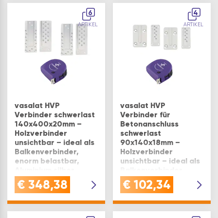
6
4
ARTIKEL
ARTIKEL
vasalat HVP
vasalat HVP
Verbinder schwerlast
Verbinder für
140x400x20mm –
Betonanschluss
Holzverbinder
schwerlast
unsichtbar – ideal als
90x140x18mm –
Balkenverbinder,
Holzverbinder
enorm belastbar,
unsichtbar – ideal als
Aluminium silber
Balkenverbinder,
eloxiert – 2 Stück
enorm belastbar – 2
€
348,38
€
102,34
Stück
Ausführung:
140x400x20mm
Ausführung: