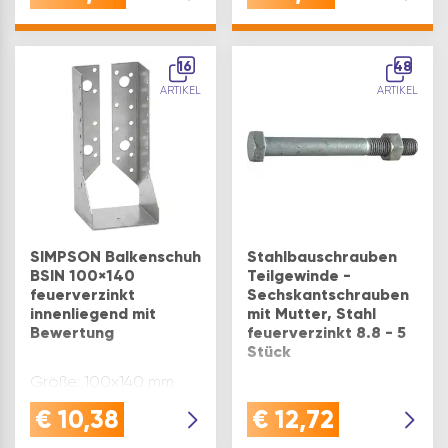
diese EN15048-1
Schraube mit 8.8
Festigkeit und Mutter
16
erfüllt höchste
48
Anforderungen für
ARTIKEL
ARTIKEL
nicht vorgespannte
StahlbauverbindungenFEU
&
WITTERUNGSBESTÄNDIG:
robus…
SIMPSON Balkenschuh
Stahlbauschrauben
BSIN 100×140
Teilgewinde -
feuerverzinkt
Sechskantschrauben
innenliegend mit
mit Mutter, Stahl
Bewertung
feuerverzinkt 8.8 - 5
Stück
Größe: 100x140 mm
GEPRÜFTE
€
10,38
€
12,72
STAHLBAUSCHRAUBE:
diese EN15048-1