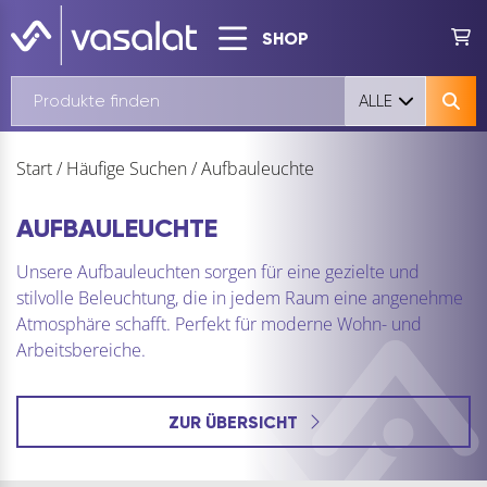
SHOP
ALLE
Start
/
Häufige Suchen
/
Aufbauleuchte
AUFBAULEUCHTE
Unsere Aufbauleuchten sorgen für eine gezielte und
stilvolle Beleuchtung, die in jedem Raum eine angenehme
Atmosphäre schafft. Perfekt für moderne Wohn- und
Arbeitsbereiche.
ZUR ÜBERSICHT