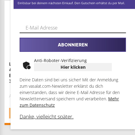
3
Auswahl: 3er Set |
ARTIKEL
schwarz
ABONNIEREN
Anti-Roboter-Verifizierung
L&S Aufbauring rund ø
LED`S LIGHT
Hier klicken
40mm, H 14mm für
Feuchtraum-
Einbauleuchte Nube
Wannenleuchte
Deine Daten sind bei uns sicher! Mit der Anmeldung
35 schwarz
FRWL1.2 L: 650 mm,
zum vasalat.com-Newsletter erklärst du dich
7,5W Grau
einverstanden, dass wir deine E-Mail Adresse für den
Auswahl: 35 schwarz
Newsletterversand speichern und verarbeiten.
Mehr
Leistung: 7,5 W
zum Datenschutz
€
16,44
€
33,46
Danke, vielleicht später.