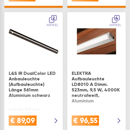
Badspiegeln.Mittels
des Lichtschalters
Auswahl: 58 | 3er Set
kann die Lichtfarbe
vernickelt matt
2
zwischen 3000K
4
warmweiß und 4000K
ARTIKEL
ARTIKEL
neutralw…
L&S IR DualColor LED
ELEKTRA
Anbauleuchte
Aufbauleuchte
(Aufbauleuchte)
LD8010 A Dimm.
Länge 561mm
523mm, 9,5 W, 4000K
Aluminium schwarz
neutralweiß,
Aluminium
Länge: 561 mm,
Oberfläche: schwarz
Leistung: 9,5 W
€
89,09
€
96,55