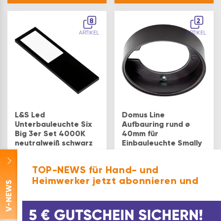
8
2
ARTIKEL
ARTIKEL
L&S Led
Domus Line
Unterbauleuchte Six
Aufbauring rund ø
Big 3er Set 4000K
40mm für
neutralweiß schwarz
Einbauleuchte Smally
– flache
XS, schwarz
Aufbauleuchte mit
TOP-NEWS für Hand- und
Tastschalter, 3x 260
Farbe: schwarz
Heimwerker jetzt abonnieren und
Lumen, 24V,
-NEWS
Aluminium, inklusive
€
73,04
€
11,29
Netzgerät – für Küche
und
V
Möbelbeleuchtung