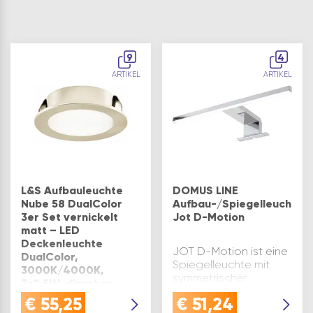
9
4
ARTIKEL
ARTIKEL
L&S Aufbauleuchte
DOMUS LINE
Nube 58 DualColor
Aufbau-/Spiegelleuchte
3er Set vernickelt
Jot D-Motion
matt – LED
Deckenleuchte
JOT D-Motion ist eine
DualColor,
Spiegelleuchte mit
3000K/4000K,
symmetrischer
3×2,5W, dimmbar,
Lichtprojektion, für
flächiges Licht, inkl.
€
55,25
€
51,24
das Ausleuchten von
Netzgerät