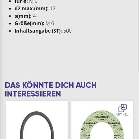
für ø:
M 6
d2 max.(mm):
12
s(mm):
4
Größe(mm):
M 6
Inhaltsangabe (ST):
500
DAS KÖNNTE DICH AUCH
INTERESSIEREN
4
ARTIKEL