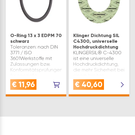
O-Ring 13 x 3 EDPM 70
Klinger Dichtung SIL
schwarz
C4300, universelle
Toleranzen: nach DIN
Hochdruckdichtung
3771 / ISO
KLINGERSIL® C-4300
3601Werkstoffe mit
ist eine universelle
Zulassungen bzw.
Hochdruckdichtung,
Konformitätsprüfungen
die mehr Sicherheit bei
für spezielle
einem breiten
Anwendungen
Anwendungsspektrum
€
11,96
€
40,60
(Gas,Trinkwasser,
bietet.Beständig
Lebensmittel) stehen
gegen Heißwasser,
bei Bedarf zur
Dampf, Öle,
Verfügung.
Kohlenwasserstoffe
Betriebseinsatzg…
und viele ander…