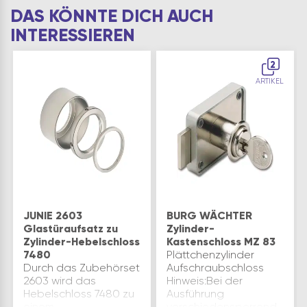
DAS KÖNNTE DICH AUCH
INTERESSIEREN
2
ARTIKEL
JUNIE 2603
BURG WÄCHTER
Glastüraufsatz zu
Zylinder-
Zylinder-Hebelschloss
Kastenschloss MZ 83
7480
Plättchenzylinder
Durch das Zubehörset
Aufschraubschloss
2603 wird das
Hinweis:Bei der
Hebelschloss 7480 zu
Ausführung
einem
verschiedensperrend