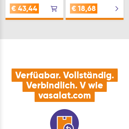
Glastürverschluss.
stehen max. 30
€
43,44
€
18,68
Lieferumfang: 1 x
verschiedene Sperren
Lochmutter1 x
zur Verfügung.Bei
Rohrmutter1 x
größeren Menge sind
Distanzscheibe Marke:
Schlösser mit gleicher
JuNie Werksnummer:
Sperre enthalten.…
2603.00002 Material:
Aluminiu…
Verfügbar. Vollständig.
Verbindlich. V wie
vasalat.com