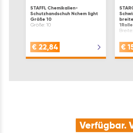
STAFFL Chemikalien-
STAR
Schutzhandschuh Nchem light
Schwi
Größe 10
breit
Größe: 10
1Roll
Breite
€
22,84
€
1
Verfügbar. V