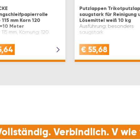
CKE
Putzlappen Trikotputzla
ngschleifpapierrolle
saugstark für Reinigung 
e 115 mm Korn 120
Lösemittel weiß 10 kg
e=10 Meter
Ausführung: besonders
: 115 mm, Körnung: 120
saugstark
5,64
€
55,68
ollständig. Verbindlich. V wi