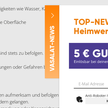
igkeiten wie Wasser, Kaffee, Tee und Rotwein
TOP-NEW
de Oberfläche
-NEWS
Heimwer
ASALAT
ind stets zu befolgen.
ungen oder Gefahren bekannt.
V
en aufmerksam und befolgen Sie diese.
Anti-Roboter-
ndern gelangen.