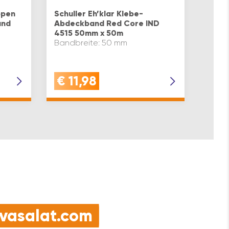
Pfleg
ppen
Schuller Eh’klar Klebe-
über
und
Abdeckband Red Core IND
Polie
4515 50mm x 50m
100 %
Bandbreite: 50 mm
Breit
Inhal
€
11,98
€
9
e vasalat.com