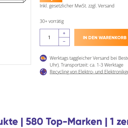
Inkl. gesetzlicher MwSt.
zzgl.
Versand
30+ vorrätig
WINKHAUS
IN DEN WARENKORB
Abschlussplatte
ASP.ER-
A,
Werktags taggleicher Versand bei Best
schraubbar,
Uhr). Transportzeit: ca. 1-3 Werktage
Stahl
Recycling von Elektro- und Elektronikg
verzinkt
silberfärbig
Menge
kte | 580 Top-Marken | 1 ze