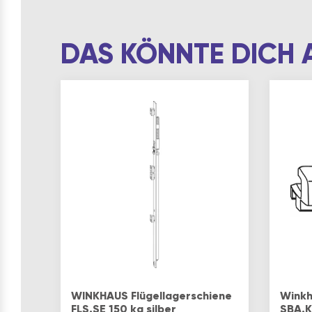
DAS KÖNNTE DICH 
WINKHAUS Flügellagerschiene
Winkh
FLS.SE 150 kg silber
SBA.K