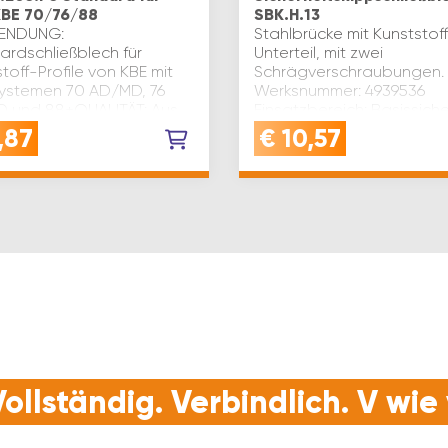
BE 70/76/88
SBK.H.13
ENDUNG:
Stahlbrücke mit Kunststof
ardschließblech für
Unterteil, mit zwei
toff-Profile von KBE mit
Schrägverschraubungen.
lsystemen 70 AD/MD, 76
Werksnummer: 4939536
 und 88+QUALITÄT: Aus
Einsatzbereich: Basissiche
uckguss silberfärbig
WK1-, WK2-, RC2-tauglic
,87
€
10,57
igt, robust und langlebig
Falzluft(mm): 12 Richtung: l
sissicher…
Falz/Nutausführ…
ollständig. Verbindlich. V wi