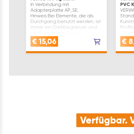
In Verbindung mit
PVC K
Adapterplatte AP…SE.
VERW
Hinweis:Bei Elemente, die als
Stand
Durchgang benutzt werden, ist
Kunsts
immer ein Drehbegrenzer und
Profi
die Flügellagerschiene
AD/MD
(unabhängig vom
Zinkdr
€
15,06
€
8
Flügelgewicht) einzusetze…
gefert
für Ba
Verfügbar. V