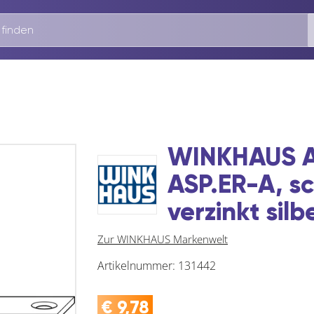
WINKHAUS A
ASP.ER-A, sc
verzinkt silb
Zur WINKHAUS Markenwelt
Artikelnummer:
131442
€
9,78