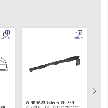
2
6
ARTIKEL
ARTIKEL
Winkh
13-12
WINKHAUS Schere SH.IF-N
silbe
ech
VERWENDUNG: Für Holzfenster