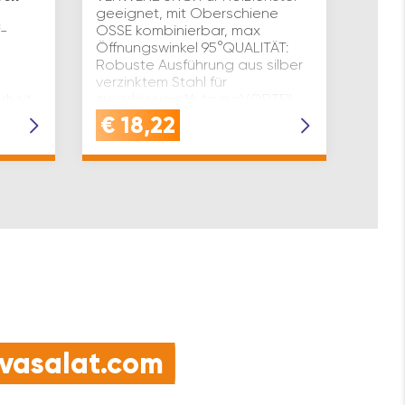
HOHE
geeignet, mit Oberschiene
Flüge
f-
OSSE kombinierbar, max
und e
Öffnungswinkel 95°QUALITÄT:
schwe
Robuste Ausführung aus silber
activ
verzinktem Stahl für
EINST
rheit,
zuverlässige NutzungVORTEIL:
Höhen
h
Ermöglicht A…
€
18,22
€
1
Anpr
inks
e vasalat.com