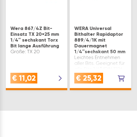
Wera 867/4Z Bit-
WERA Universal
Einsatz TX 20×25 mm
Bithalter Rapidaptor
1/4″ sechskant Torx
889/4/1K mit
Bit lange Ausführung
Dauermagnet
Größe: TX 20
1/4″sechskant 50 mm
Leichtes Entnehmen
aller Bits. Geeignet für
alle Bits 1/4″ (DIN 3126
C 6,3 + E 6,3). Abtrieb:
€
11,02
€
25,32
1/4″ sechskant Antrieb:
1/4″ sechskant
Ausführung: mit
Dauermagnet und
Schnellwechsel…