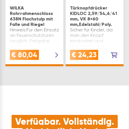
WILKA
Türknopfdrücker
Rohrrahmenschloss
KIDLOC 2,59/54,6/41
638N Flachstulp mit
mm, VK 8×60
Falle und Riegel
mm,Edelstahl/Poly.
Hinweis:Für den Einsatz
Sicher für Kinder, da
an Feuerschutztüren
man den Knopf
tauglich, Freigabe
eindrücken und
durch den
gleichzeitig drehen
Türblatthersteller
muss. für
€
80,04
€
24,23
erforderlich. Nuss(mm):
Schwimmbäder,
9 Stulpausführung:
Spielplätze usw..
Flachstulp
Ausführung:
Stulpmaterial:
Sicherheitsknopfdrücker-
Edelstahl
Halbgarnitur Type:
Kastenbreite(mm): 50
KIDLOC 2 Material:
Dornm…
Edelstahl …
Verfügbar. Vollständig.