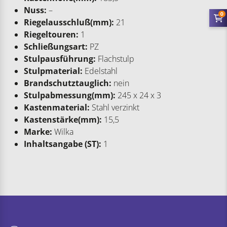
Nuss:
–
0
Riegelausschluß(mm):
21
Riegeltouren:
1
Schließungsart:
PZ
Stulpausführung:
Flachstulp
Stulpmaterial:
Edelstahl
Brandschutztauglich:
nein
Stulpabmessung(mm):
245 x 24 x 3
Kastenmaterial:
Stahl verzinkt
Kastenstärke(mm):
15,5
Marke:
Wilka
Inhaltsangabe (ST):
1