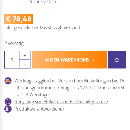
Zurücksetzen
€
78,48
Inkl. gesetzlicher MwSt.
zzgl.
Versand
2 vorrätig
WILKA
IN DEN WARENKORB
Rohrrahmenschloss
Flachstulp
mit
Werktags taggleicher Versand bei Bestellungen bis 16
Rollfalle
Uhr (ausgenommen freitags bis 12 Uhr). Transportzeit:
und
ca. 1-3 Werktage
Riegel
Recycling von Elektro- und Elektronikgeräten?
Menge
Produktverantwortlicher