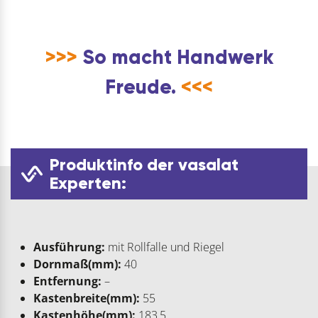
>>>
So macht Handwerk
Freude.
<<<
Produktinfo der vasalat
Experten:
Ausführung:
mit Rollfalle und Riegel
Dornmaß(mm):
40
Entfernung:
–
Kastenbreite(mm):
55
Kastenhöhe(mm):
183,5