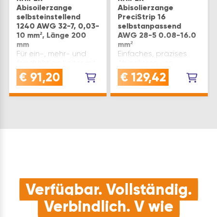
Abisoilerzange
Abisolierzange
selbsteinstellend
PreciStrip 16
1240 AWG 32-7, 0,03-
selbstanpassend
10 mm², Länge 200
AWG 28-5 0.08-16.0
mm
mm²
Für ein-, mehr- und
Einfaches, präzises
feindrähtige Leiter mit
Abisolieren von
Kunststoff- oder
feindrähtigen bis
€
91,20
€
129,42
Gummiisolation, für
massiven Rundkabeln
dünne Flachbandleiter
im großen
bis 10 mm Breite in
Kapazitätsbereich
einem Arbeitsgang,
von 0,08 bis 16 mm²
Schneidtiefe
mit nur einer Zange.
nachstellbar, mit
Guter Grip dank
Drahtschneider für
halbrunder Metall-
Cu- u…
Haltebacken mit
Kamm…
Verfügbar. Vollständig.
Verbindlich. V wie