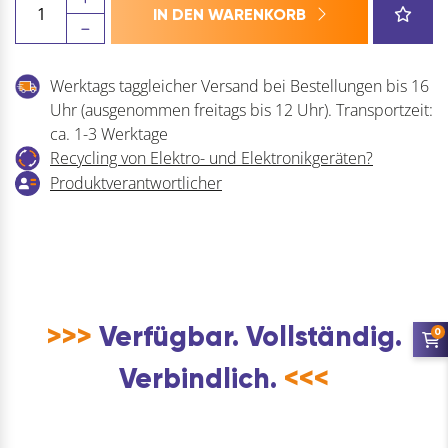
IN DEN WARENKORB
Rundkabel-
Entmanteler
Stripper
Werktags taggleicher Versand bei Bestellungen bis 16
No.13
Uhr (ausgenommen freitags bis 12 Uhr). Transportzeit:
für
ca. 1-3 Werktage
Kabeldurchmesser
Recycling von Elektro- und Elektronikgeräten?
6
Produktverantwortlicher
-
13
mm
Menge
>>>
Verfügbar. Vollständig.
0
Verbindlich.
<<<