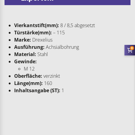
Vierkantstift(mm):
8 / 8,5 abgesetzt
Türstärke(mm):
– 115
Marke:
Drexelius
Ausführung:
Achsialbohrung
0
Material:
Stahl
Gewinde:
M 12
Oberfläche:
verzinkt
Länge(mm):
160
Inhaltsangabe (ST):
1