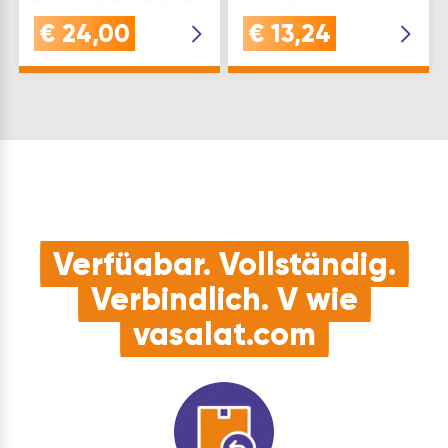
Korrosionsbeständigkeit
Drexelius
und
Inhaltsangabe (ST): 1
€
24,00
€
13,24
LanglebigkeitPASSGENAU:
geeignet für
Türstärken von 59-78
mm - für die Montage
der FSB Türdr…
Verfügbar. Vollständig.
Verbindlich. V wie
vasalat.com