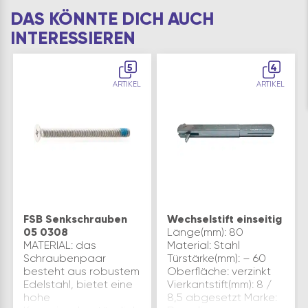
DAS KÖNNTE DICH AUCH
INTERESSIEREN
5
4
ARTIKEL
ARTIKEL
FSB Senkschrauben
Wechselstift einseitig
05 0308
Länge(mm): 80
MATERIAL: das
Material: Stahl
Schraubenpaar
Türstärke(mm): – 60
besteht aus robustem
Oberfläche: verzinkt
Edelstahl, bietet eine
Vierkantstift(mm): 8 /
hohe
8,5 abgesetzt Marke: