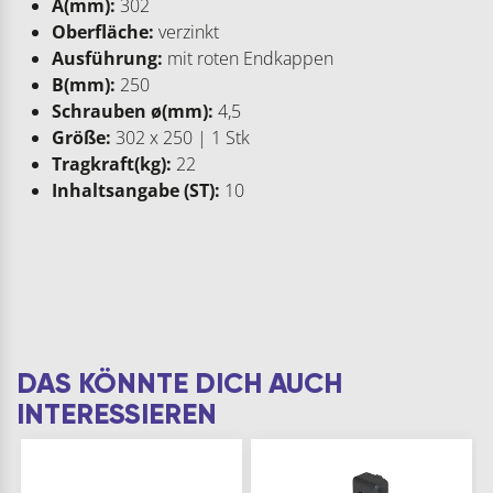
A(mm):
302
Oberfläche:
verzinkt
Ausführung:
mit roten Endkappen
B(mm):
250
Schrauben ø(mm):
4,5
Größe:
302 x 250 | 1 Stk
Tragkraft(kg):
22
Inhaltsangabe (ST):
10
DAS KÖNNTE DICH AUCH
INTERESSIEREN