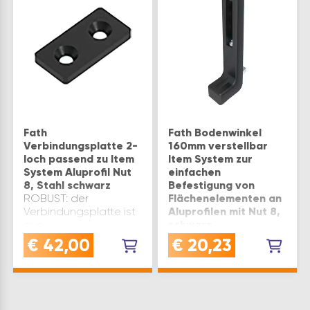
Fath
Fath Bodenwinkel
Verbindungsplatte 2-
160mm verstellbar
loch passend zu Item
Item System zur
System Aluprofil Nut
einfachen
8, Stahl schwarz
Befestigung von
ROBUST: der
Flächenelementen an
Verbindungsplatte ist
Aluprofilen mit Nut 8,
aus
schwarz
pulverbeschichtetem
MATERIAL: hergestellt
€
42,00
€
20,23
Stahl gefertigt und
aus
bietet eine hohe
pulverbeschichtetem
Stabilität und
Zinkdruckguss, bietet
LanglebigkeitVERWENDUNG:
der Bodenwinkel eine
Aluprofilverbinder
langlebige und stabile