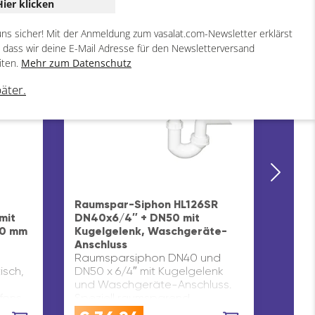
Hier klicken
uns sicher! Mit der Anmeldung zum vasalat.com-Newsletter erklärst
, dass wir deine E-Mail Adresse für den Newsletterversand
iten.
Mehr zum Datenschutz
päter.
Cares
Küche
Raumspar-Siphon HL126SR
Abtro
mit
DN40x6/4″ + DN50 mit
Becke
50 mm
Kugelgelenk, Waschgeräte-
Arbei
Anschluss
Edels
Raumsparsiphon DN40 und
PRAK
isch,
DN50 x 6/4″ mit Kugelgelenk
Die f
und Waschgeräte-Anschluss.
lässt
fons
Speziell raumsparend
zusam
ungen
konstruierter Röhrensiphon für