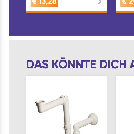
€
13,28
€
2
Unter
DAS KÖNNTE DICH 