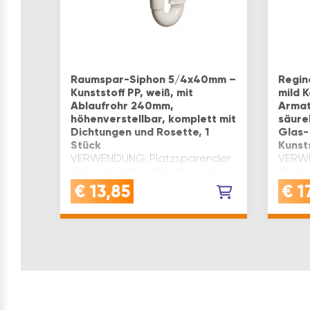
Raumspar-Siphon 5/4x40mm –
Regin
Kunststoff PP, weiß, mit
mild K
Ablaufrohr 240mm,
Armat
höhenverstellbar, komplett mit
säure
Dichtungen und Rosette, 1
Glas-
Stück
Kunst
VERWENDUNG: Platzsparender
VERWE
Siphon für Waschtische und
Clean 
Möbelwaschbecken, optimal
Armat
€
13,85
€
1
geeignet bei wenig Raum unter
säure
dem BeckenQUALITÄT: Gefertigt
und
aus hochwertigem
Kunst
Polypropylen (PP), robust,
Stand
langlebig und…
Quali
Heimw