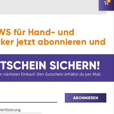
0
nterschrank, Rückwand geschliffen
S für Hand- und
ker jetzt abonnieren und
ABONNIEREN
Verifizierung