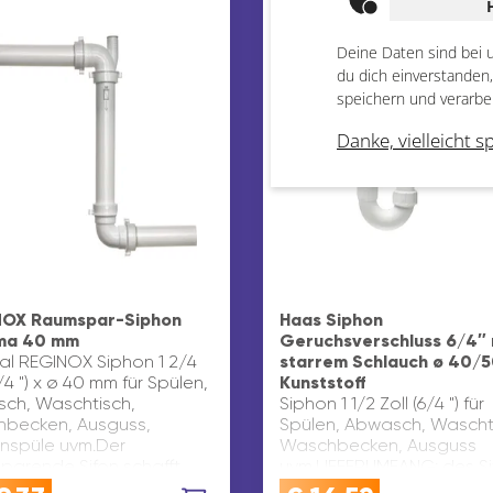
Deine Daten sind bei 
du dich einverstanden
speichern und verarbe
Danke, vielleicht s
OX Raumspar-Siphon
Haas Siphon
ma 40 mm
Geruchsverschluss 6/4″ 
nal REGINOX Siphon 1 2/4
starrem Schlauch ø 40/
6/4 ") x ø 40 mm für Spülen,
Kunststoff
ch, Waschtisch,
Siphon 1 1/2 Zoll (6/4 ") für
becken, Ausguss,
Spülen, Abwasch, Wascht
nspüle uvm.Der
Waschbecken, Ausguss
sparende Sifon schafft
uvm.LIEFERUMFANG: des Si
zlichen Stauraum im
komplett inkl. aller Dicht