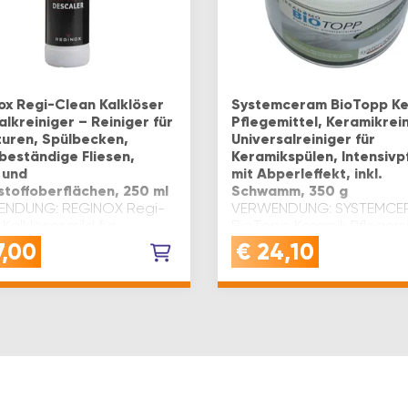
ox Regi-Clean Kalklöser
Systemceram BioTopp Ke
alkreiniger – Reiniger für
Pflegemittel, Keramikrein
uren, Spülbecken,
Universalreiniger für
beständige Fliesen,
Keramikspülen, Intensivp
 und
mit Abperleffekt, inkl.
stoffoberflächen, 250 ml
Schwamm, 350 g
NDUNG: REGINOX Regi-
VERWENDUNG: SYSTEMCE
Kalklöser mild für
BioTopp Keramik Pflegemi
uren, Spülbecken,
zur Pflege und Reinigung
7,00
€
24,10
beständige Fliesen, Glas-
Keramikspülen mit
AbperleffektQUALITÄT:
stoffoberflächenQUALITÄT:
Standardausführung -
ardausführung -
Qualität, die Hand und
tät, die Hand und
Heimwerker schätzenVORT
erker sch…
Bio…