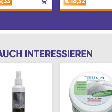
9,33
€
16,52
schrank.Der…
und
MontageanleitungAbgan
mit einer Kombi-Anschlus
AUCH INTERESSIEREN