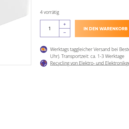
4 vorrätig
VILLEROY
IN DEN WARENKORB
&
BOCH
Spülstein
Werktags taggleicher Versand bei Best
636001R1
Uhr). Transportzeit: ca. 1-3 Werktage
595
Recycling von Elektro- und Elektronikg
mm,
Weiß
alpin
Menge