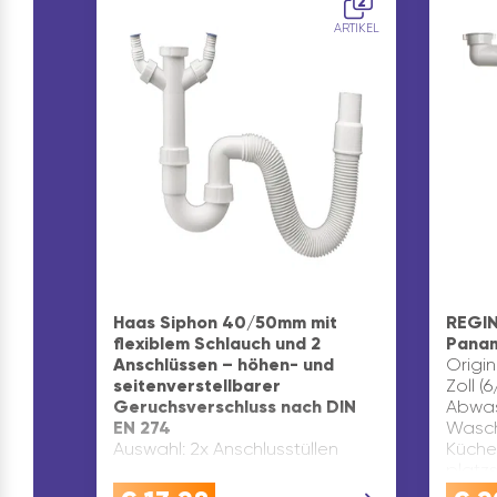
2
ARTIKEL
Haas Siphon 40/50mm mit
REGIN
flexiblem Schlauch und 2
Pana
Anschlüssen – höhen- und
Origi
seitenverstellbarer
Zoll (
Geruchsverschluss nach DIN
Abwas
EN 274
Wasch
Auswahl: 2x Anschlusstüllen
Küche
platz
zusät