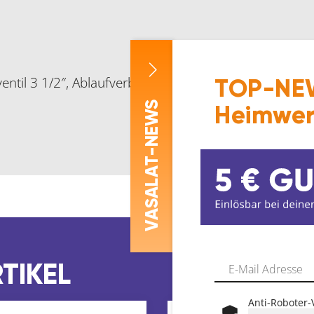
entil 3 1/2″, Ablaufverbindung, Montage auf einem U
TOP-NEW
-NEWS
Heimwer
ASALAT
V
TIKEL
Anti-Roboter-