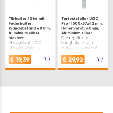
Türhalter 1064 mit
Torfeststeller UGC,
Federhalter,
Profil 500x57x42 mm,
Wandabstand 48 mm,
Höhenverst. 40mm,
Aluminium silber
Aluminium silber
lackiert
Der regelbare
Abzugskraft: 200
Fanghaken kann
NFederhalter mit
einfach umgedreht
Kunststoffrollen
werden. Durch den
Ausführung: mit
Stoßgummi und dem
€
19,39
€
29,92
Federhalter Material:
Kunststoff Auflauf des
Aluminium/Federstahl
Fanghakens werden
silber lackiert Marke:
Beschädigungen am
KWS Type: 1064
Tor verhindert.
Flügelgewicht bis(kg):
Stoßgummi verstellbar
25
für Profile von 4…
Wandabstand(mm):
48 Inh…