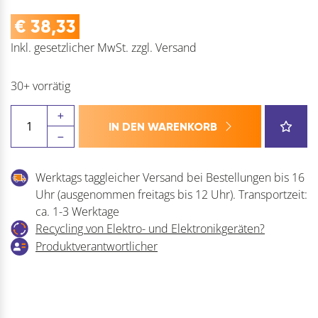
€
38,33
Inkl. gesetzlicher MwSt.
zzgl.
Versand
30+ vorrätig
Türfeststeller
IN DEN WARENKORB
1222
Hub
60
Werktags taggleicher Versand bei Bestellungen bis 16
mm,
Uhr (ausgenommen freitags bis 12 Uhr). Transportzeit:
35
ca. 1-3 Werktage
x
Recycling von Elektro- und Elektronikgeräten?
225
Produktverantwortlicher
mm,
Aluminium
Menge