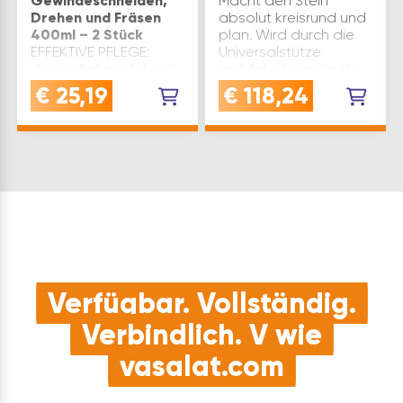
Gewindeschneiden,
Macht den Stein
Drehen und Fräsen
absolut kreisrund und
400ml – 2 Stück
plan. Wird durch die
EFFEKTIVE PFLEGE:
Universalstütze
dieses Schneidöl und
geführt, die auch die
Bohrspray erhöht die
Vorrichtungen führt.
€
25,19
€
118,24
Standzeiten von
Mühelose Zuführung
Bohr- und
mit doppelten
Schneidwerkzeugen,
Drehknöpfen.
reduziert Reibung und
passend zu: Tormek
Wärmeentwicklung für
Nassschleifmas…
eine schonende,
spanabhebende
FertigungVERWENDUNG…
Verfügbar. Vollständig.
Verbindlich. V wie
vasalat.com