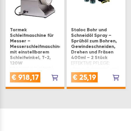
Tormek
Staloc Bohr und
Schleifmaschine für
Schneidöl Spray –
Messer –
Sprühöl zum Bohren,
Messerschleifmaschine
Gewindeschneiden,
mit einstellbarem
Drehen und Fräsen
Schleifwinkel, T-2,
400ml – 2 Stück
120W
EFFEKTIVE PFLEGE:
PRÄZISES SCHÄRFEN:
dieses Schneidöl und
die Tormek T2 Messer
Bohrspray erhöht die
€
918,17
€
25,19
Schleifmaschine
Standzeiten von
ermöglicht einen
Bohr- und
optimalen
Schneidwerkzeugen,
Materialabtrag bei
reduziert Reibung und
gleichzeitig höchster
Wärmeentwicklung für
Schärfe, ohne
eine schonende,
unnötigen Stahl
spanabhebende
abzutragenSCHLEIFWINKEL
FertigungVERWENDUNG…
EINSTELLBAR: präzis…