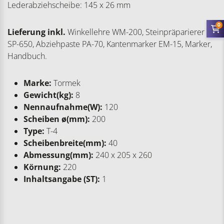
Lederabziehscheibe: 145 x 26 mm
0
Lieferung inkl.
Winkellehre WM-200, Steinpräparierer
SP-650, Abziehpaste PA-70, Kantenmarker EM-15, Marker,
Handbuch.
Marke:
Tormek
Gewicht(kg):
8
Nennaufnahme(W):
120
Scheiben ø(mm):
200
Type:
T-4
Scheibenbreite(mm):
40
Abmessung(mm):
240 x 205 x 260
Körnung:
220
Inhaltsangabe (ST):
1