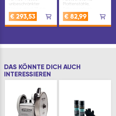
unbeschränkter
Plattenstähle,
Länge, mind. 13 mm
Schruppröhren,
breit auch für
Schnitzhohleisen und
€
293,53
€
82,99
Gehrungsstanzmaschinenmesser.
Schnitzmeißel 25-50
passend zu: Tormek
mm. passend zu:
Nassschleifmaschine
Tormek
Type: SVH-320 Marke:
Nassschleifmaschine
Torme…
Type: SVS-50 Marke:
Tormek Inhalt…
DAS KÖNNTE DICH AUCH
INTERESSIEREN