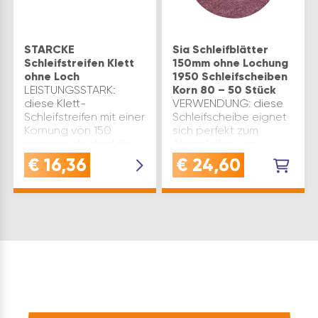
STARCKE
Sia Schleifblätter
Schleifstreifen Klett
150mm ohne Lochung
ohne Loch
1950 Schleifscheiben
LEISTUNGSSTARK:
Korn 80 – 50 Stück
diese Klett-
VERWENDUNG: diese
Schleifstreifen mit einer
Schleifscheibe eignet
Körnung von 150
sich perfekt zum
eignen sich ideal für
Abschleifen von
präzise
Beschichtungen,
€
16,36
€
24,60
HolzarbeitenEINFACHE
Ausschleifen von
HANDHABUNG: dank
Unebenheiten, Plan-
Kletthaftung lassen
und Feinschleifen von
sich die Schleifstreifen
Füllern sowie zum
schnell und un…
Anschleifen von Alt-
und Neulac…