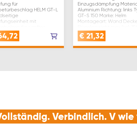
ung für
Einzugsdämpfung Materia
betürbeschlag HELM GT-L
Aluminium Richtung: links 
dseitige
GT-S 150 Marke: Helm
ungseinheit mit
Montageart: Wand Deck
sebolzen für sanftes
Flügelgewicht max.(kg): 15
eßen der
Einsatzbereich: Glas Holz
64,72
€
21,32
betürenMindest-
Kategorie: Ersatzteil …
breite: 70 cm
ollständig. Verbindlich. V wi