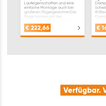
Laufeigenschaften und eine
Dämpf
einfache Montage auch bei
Schie
größeren FlügelgewichtenDie
80Bei
Flügel können mit der
Dämpf
optionalen Einzugsdämpfung
Auslö
geräuscharm in die Endlagen
Schli
€
222,66
€
1
gezogen werdenNur eine Va…
Schie
Flügel
Verfügbar. V