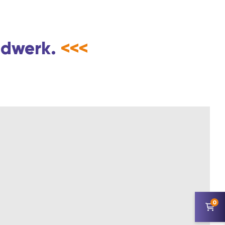
andwerk.
<<<
0