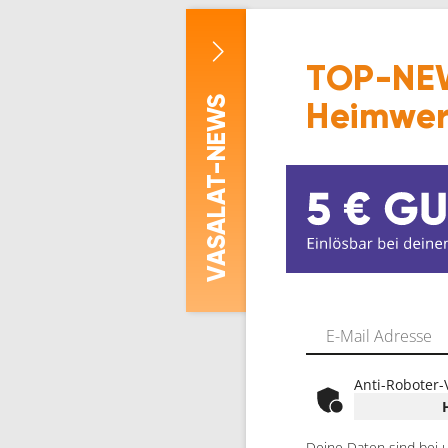
TOP-NEW
-NEWS
Heimwer
ASALAT
V
Anti-Roboter-
Deine Daten sind bei 