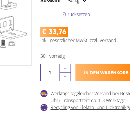
Auswahl
Zurücksetzen
€
33,76
Inkl. gesetzlicher MwSt.
zzgl.
Versand
30+ vorrätig
TERNO
IN DEN WARENKORB
Beschlagset
Classic
Basic
Werktags taggleicher Versand bei Best
Standard
Uhr). Transportzeit: ca. 1-3 Werktage
Holz
Recycling von Elektro- und Elektronikg
ohne
Laufschiene
Menge