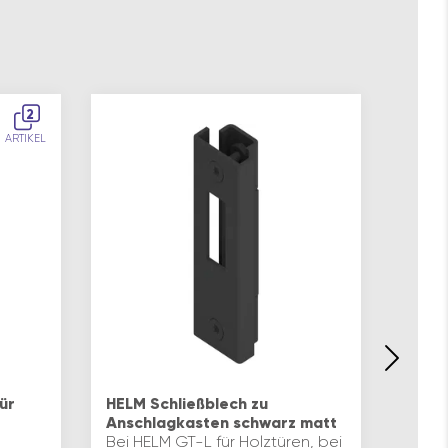
2
ARTIKEL
TERN
Fluid
ür
HELM Schließblech zu
kg oh
Anschlagkasten schwarz matt
Ohne 
Bei HELM GT-L für Holztüren, bei