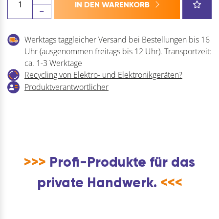
IN DEN WARENKORB
Kunstabziehstein
45
x
Werktags taggleicher Versand bei Bestellungen bis 16
10/2
Uhr (ausgenommen freitags bis 12 Uhr). Transportzeit:
x
ca. 1-3 Werktage
120
Recycling von Elektro- und Elektronikgeräten?
mm
Produktverantwortlicher
Menge
>>>
Profi-Produkte für das
private Handwerk.
<<<