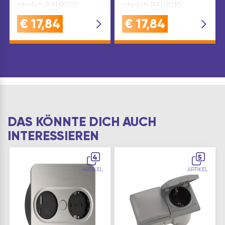
ähnlich RAL9005
ähnlich RAL9010
€
17,84
€
17,84
DAS KÖNNTE DICH AUCH
INTERESSIEREN
4
5
ARTIKEL
ARTIKEL