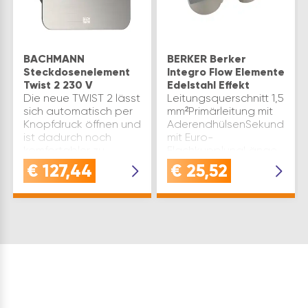
BACHMANN
BERKER Berker
Steckdosenelement
Integro Flow Elemente
Twist 2 230 V
Edelstahl Effekt
Die neue TWIST 2 lässt
Leitungsquerschnitt 1,5
sich automatisch per
mm²Primärleitung mit
Knopfdruck öffnen und
AderendhülsenSekundärlei
ist dadurch noch
mit Euro-
komfortabler zu
FlachkupplungLänge
bedienen.Nach
(mm): 119 | Breite (mm):
€
127,44
€
25,52
Gebrauch wird das
59,5 | Höhe (mm):
Cover einfach und
17,9AUSFÜHRUNG:
sicher von Hand
Doppelsteckdose mit
geschlossen.
Deckel | Oberflä…
komfortabler, autom…