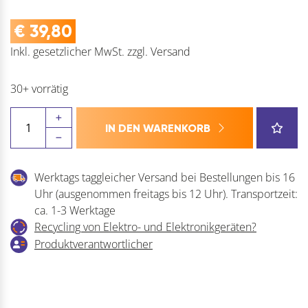
€
39,80
Inkl. gesetzlicher MwSt.
zzgl.
Versand
30+ vorrätig
Steckdose
IN DEN WARENKORB
PIX
1xSchuko
+
Werktags taggleicher Versand bei Bestellungen bis 16
Zierring
Uhr (ausgenommen freitags bis 12 Uhr). Transportzeit:
Edelstahl
ca. 1-3 Werktage
Effekt
Recycling von Elektro- und Elektronikgeräten?
und
Produktverantwortlicher
weiß
Menge