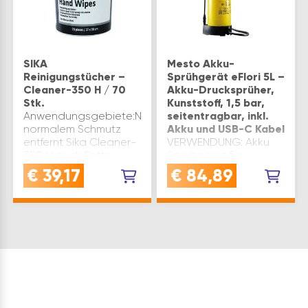
SIKA
Mesto Akku-
Reinigungstücher –
Sprühgerät eFlori 5L –
Cleaner-350 H / 70
Akku-Drucksprüher,
Stk.
Kunststoff, 1,5 bar,
Anwendungsgebiete:Neben
seitentragbar, inkl.
normalem Schmutz
Akku und USB-C Kabel
entfernt Sika Cleaner-
VERWENDUNG: Akku
350 H auch Fette,
Sprühgerät für
Schmiermittel, nicht
gleichmäßiges
€
39,17
€
84,89
ausgehärtete
Sprühen von
Klebstoffreste, Öle,
Flüssigkeiten im
Teer, Tinte,
Garten, Haus und
Wachs.Weiters
Gewerbe, auch für
entfernt es auch viele
Pflanzenschutz und
andere, sch…
ReinigungQUALITÄT:
Robustes
Kunststoffgehäuse,
Lithium-Ionen-Akku (6…