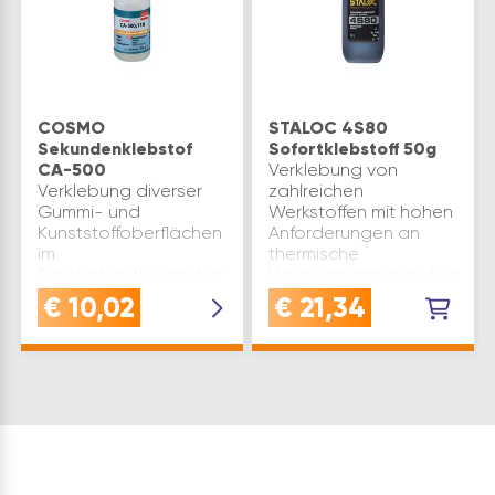
COSMO
STALOC 4S80
Sekundenklebstof
Sofortklebstoff 50g
CA-500
Verklebung von
Verklebung diverser
zahlreichen
Gummi- und
Werkstoffen mit hohen
Kunststoffoberflächen
Anforderungen an
im
thermische
Fensterbaubesonders
Wechselbeanspruchungen
kurze Fixierzeiten | sehr
Klebstoff verklebt
€
10,02
€
21,34
hohe Festigkeit | harte
Holz, Metall, Kunststoff,
Klebefuge | schnelle
Elastomere und
Anfasskraft für
Keramikhohe Schlag-
Montagearbeitengute
und Schälfesti…
Bewitterungsfe…