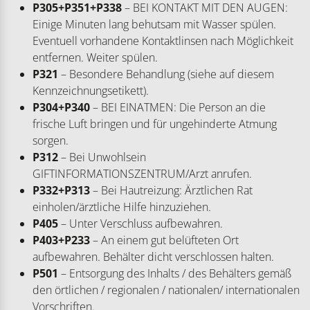
P305+P351+P338
– BEI KONTAKT MIT DEN AUGEN:
Einige Minuten lang behutsam mit Wasser spülen.
Eventuell vorhandene Kontaktlinsen nach Möglichkeit
entfernen. Weiter spülen.
P321
– Besondere Behandlung (siehe auf diesem
Kennzeichnungsetikett).
P304+P340
– BEI EINATMEN: Die Person an die
frische Luft bringen und für ungehinderte Atmung
sorgen.
P312
– Bei Unwohlsein
GIFTINFORMATIONSZENTRUM/Arzt anrufen.
P332+P313
– Bei Hautreizung: Ärztlichen Rat
einholen/ärztliche Hilfe hinzuziehen.
P405
– Unter Verschluss aufbewahren.
P403+P233
– An einem gut belüfteten Ort
aufbewahren. Behälter dicht verschlossen halten.
P501
– Entsorgung des Inhalts / des Behälters gemäß
den örtlichen / regionalen / nationalen/ internationalen
Vorschriften.