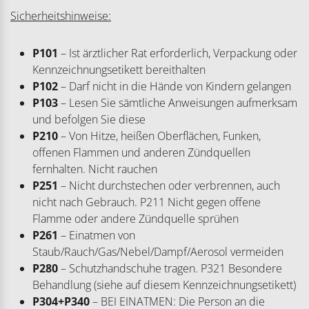
Sicherheitshinweise:
P101
– Ist ärztlicher Rat erforderlich, Verpackung oder
Kennzeichnungsetikett bereithalten
P102
– Darf nicht in die Hände von Kindern gelangen
P103
– Lesen Sie sämtliche Anweisungen aufmerksam
und befolgen Sie diese
P210
– Von Hitze, heißen Oberflächen, Funken,
offenen Flammen und anderen Zündquellen
fernhalten. Nicht rauchen
P251
– Nicht durchstechen oder verbrennen, auch
nicht nach Gebrauch. P211 Nicht gegen offene
Flamme oder andere Zündquelle sprühen
P261
– Einatmen von
Staub/Rauch/Gas/Nebel/Dampf/Aerosol vermeiden
P280
– Schutzhandschuhe tragen. P321 Besondere
Behandlung (siehe auf diesem Kennzeichnungsetikett)
P304+P340
– BEI EINATMEN: Die Person an die