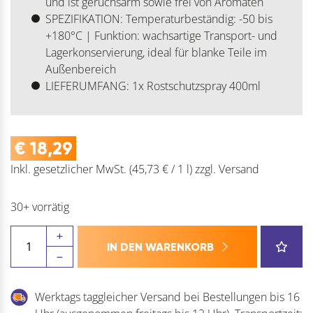
und ist geruchsarm sowie frei von Aromaten
SPEZIFIKATION: Temperaturbeständig: -50 bis
+180°C | Funktion: wachsartige Transport- und
Lagerkonservierung, ideal für blanke Teile im
Außenbereich
LIEFERUMFANG: 1x Rostschutzspray 400ml
€
18,29
Inkl. gesetzlicher MwSt.
(45,73 € / 1 l)
zzgl.
Versand
30+ vorrätig
STALOC
IN DEN WARENKORB
Korrotech
3000
Korrosionsschutzmittel
Werktags taggleicher Versand bei Bestellungen bis 16
Menge