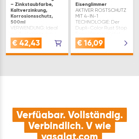
– Zinkstaubfarbe,
Eisenglimmer
Kaltverzinkung,
AKTIVER ROSTSCHUTZ
Korrosionsschutz,
MIT 4-IN-1
500ml
TECHNOLOGIE: Der
VERWENDUNG: Ideal
Dupli-Color Rust Stop
zur Ausbesserung
Eisenglimmer bietet
verzinkter
aktiven Rostschutz
€
42,43
€
16,09
Oberflächen an Bohr-
durch die LCI-
und Schweißstellen im
Technologie - ideal
Stahlbau, an Türen,
für Eisen, Stahl, Kupfer
Fassaden oder
und
GaragentorenQUALITÄT:
AluminiumSCHNELLTROCKN
Metallpigmentbeschichtung
…
für erstklassigen,
effekti…
Verfügbar. Vollständig.
Verbindlich. V wie
vasalat.com