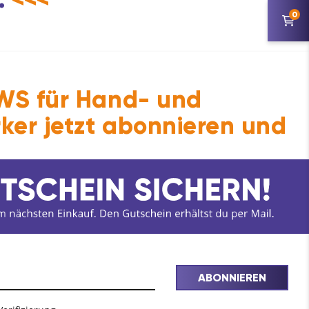
0
S für Hand- und
ker jetzt abonnieren und
zur Reinigung von Fahrzeugen,
s entwickelt. Reinigt mühelos und aktiv
 Kunststoffe nicht an.
ABONNIEREN