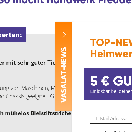
perten:
TOP-NEW
-NEWS
Heimwer
er mit sehr guter Tiefenwirkung. Insbesondere 
ASALAT
ung von Maschinen, Motorrädern, Fahrrädern und Mofa
d Chassis geeignet. Greift Gummi, Metalle, Lacke und
V
 mühelos Bleistiftstriche usw.