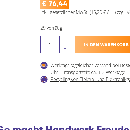
€
76,44
Inkl. gesetzlicher MwSt.
(15,29 € / 1 l)
zzgl.
V
29 vorrätig
STALOC
IN DEN WARENKORB
Bio
Kraftreiniger
Menge
Werktags taggleicher Versand bei Best
Uhr). Transportzeit: ca. 1-3 Werktage
Recycling von Elektro- und Elektronikg
So macht Handwerk Freude