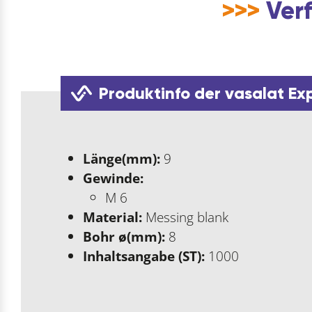
>>>
Verf
Produktinfo der vasalat Ex
Länge(mm):
9
Gewinde:
M 6
Material:
Messing blank
Bohr ø(mm):
8
Inhaltsangabe (ST):
1000