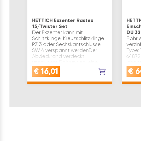
HETTICH Exzenter Rastex
HETTI
15/Twister Set
Einsc
Der Exzenter kann mit
DU 32
Schlitzklinge, Kreuzschlitzklinge
Bohr ø
PZ 3 oder Sechskantschlüssel
verzi
SW 4 verspannt werdenDer
Type:
Abdeckrand verdeckt
64872 
unsaubere Bohrungen, eine
Inhal
zusätzliche Abdeckkappe ist
€
16,01
€
6
nicht erforde…