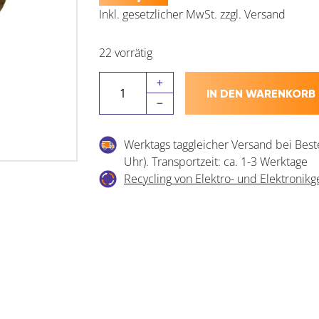
Inkl. gesetzlicher MwSt.
zzgl.
Versand
22 vorrätig
Spreizmuffe
IN DEN WARENKORB
sechskant,
M6
Länge
Werktags taggleicher Versand bei Best
9
Uhr). Transportzeit: ca. 1-3 Werktage
mm,
Recycling von Elektro- und Elektronikg
Bohr
ø8
mm,
Messing
blank
mit
Nylonkugel
Menge