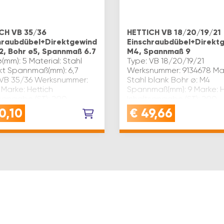
CH VB 35/36
HETTICH VB 18/20/19/21
hraubdübel+Direktgewinde
Einschraubdübel+Direkt
2, Bohr ø5, Spannmaß 6.7
M4, Spannmaß 9
(mm): 5 Material: Stahl
Type: VB 18/20/19/21
nkt Spannmaß(mm): 6,7
Werksnummer: 9134678 Mat
 VB 35/36 Werksnummer:
Stahl blank Bohr ø: M4
Marke: Hettich
Spannmaß(mm): 9 Marke: H
tsangabe (ST): 200
Inhaltsangabe (ST): 200
0,10
€
49,66