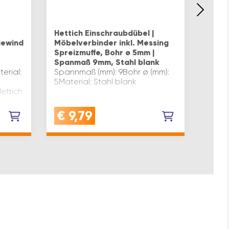
HETT
Eins
Hettich Einschraubdübel |
Direk
gewinde
Möbelverbinder inkl. Messing
Span
Spreizmuffe, Bohr ø 5mm |
Werks
Spanmaß 9mm, Stahl blank
Mater
erial:
Spannmaß (mm): 9Bohr ø (mm):
verzi
5Material: Stahl blank
Spann
ettich
262 T
Hetti
€
9,79
€
2