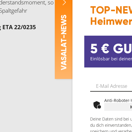
derstandsmoment, so dass sie ohne Vorbohren ins H
TOP-NEW
Spaltgefahr
-NEWS
Heimwer
 ETA 22/0235
ASALAT
V
Anti-Roboter-
Deine Daten sind bei 
du dich einverstanden
speichern und verarbe