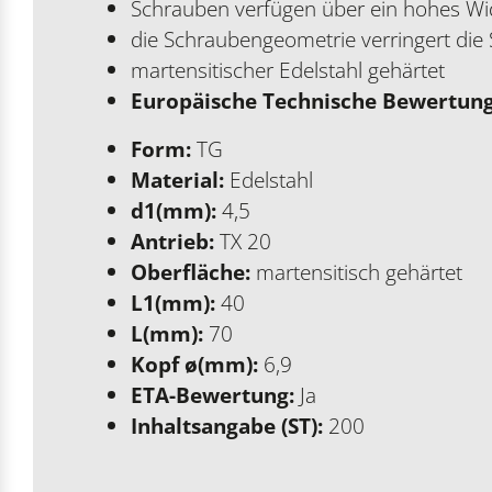
Schrauben verfügen über ein hohes Wi
die Schraubengeometrie verringert die 
martensitischer Edelstahl gehärtet
Europäische Technische Bewertung
Form:
TG
Material:
Edelstahl
d1(mm):
4,5
Antrieb:
TX 20
Oberfläche:
martensitisch gehärtet
L1(mm):
40
L(mm):
70
Kopf ø(mm):
6,9
ETA-Bewertung:
Ja
Inhaltsangabe (ST):
200