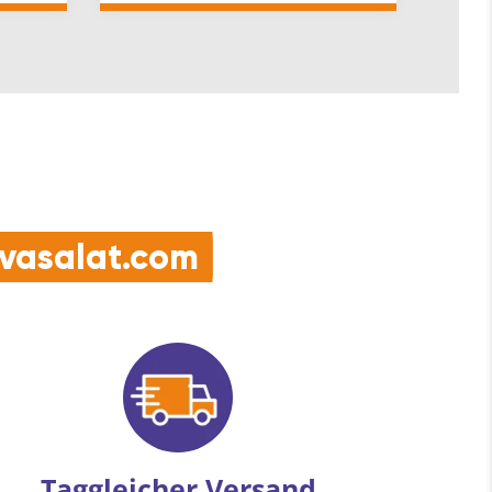
e vasalat.com
Taggleicher Versand