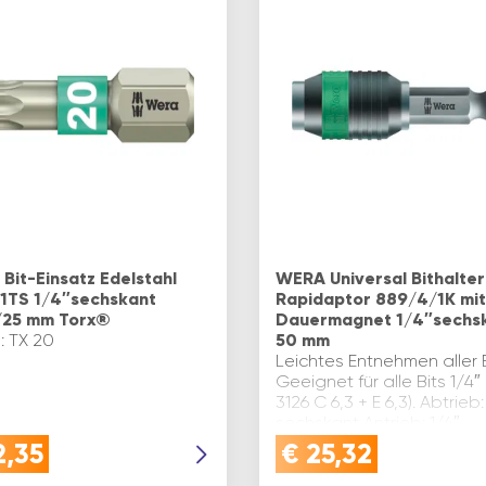
Bit-Einsatz Edelstahl
WERA Universal Bithalter
1TS 1/4″sechskant
Rapidaptor 889/4/1K mit
/25 mm Torx®
Dauermagnet 1/4″sechs
: TX 20
50 mm
Leichtes Entnehmen aller B
Geeignet für alle Bits 1/4″
3126 C 6,3 + E 6,3). Abtrieb:
sechskant Antrieb: 1/4″
sechskant Ausführung: mit
2,35
€
25,32
Dauermagnet und
Schnellwechsel…