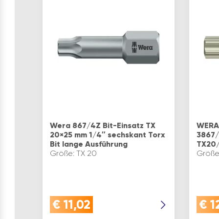
Wera 867/4Z Bit-Einsatz TX
WERA 
20×25 mm 1/4″ sechskant Torx
3867/
Bit lange Ausführung
TX20
Größe: TX 20
Größe
€
11,02
€
1