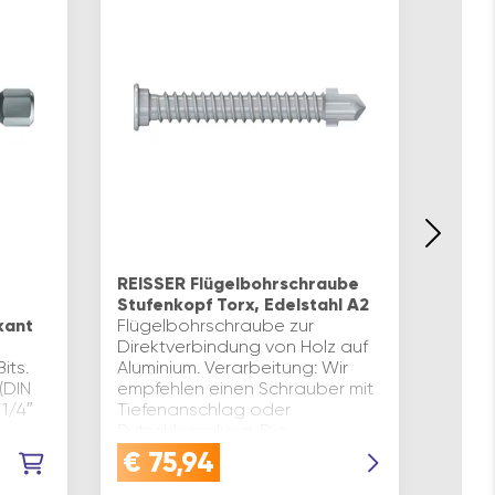
Terr
Zylin
REISSER Flügelbohrschraube
gehär
Stufenkopf Torx, Edelstahl A2
BEFES
kant
Flügelbohrschraube zur
Holz
Direktverbindung von Holz auf
eigne
its.
Aluminium. Verarbeitung: Wir
stabi
 (DIN
empfehlen einen Schrauber mit
Holzt
 1/4″
Tiefenanschlag oder
fixie
Rutschkupplung. Die
Zylin
Schraubenspitze muss mind. 13
€
75,94
€
1
daue
mm aus dem Alum…
ermög