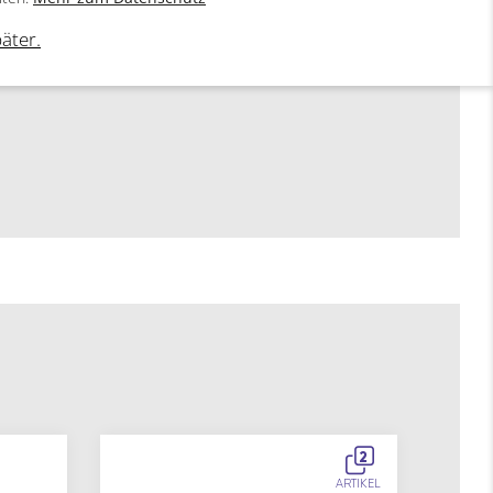
päter.
2
ARTIKEL