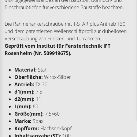
Montagegegenstandes an den Baustoff. Bohrloch- und
Einschraubtiefen für verschiedene Baustoffe beachten.
Die Rahmenankerschraube mit T-STAR plus Antrieb T30
und dem patentierten Wellenschliffprofil zur dübellosen
Verschraubung von Fenster- und Türrahmen.
Geprüft vom Institut für Fenstertechnik IFT
Rosenheim (Nr. 509919675).
Material:
Stahl
Oberfläche:
Wirox-Silber
Antrieb:
TX 30
d1(mm):
7,5
d2(mm):
11
L(mm):
60
Größe(mm):
7,5×60
Marke:
Spax
Kopfform:
Flachsenkkopf
Inhaltsangabe (ST):
100