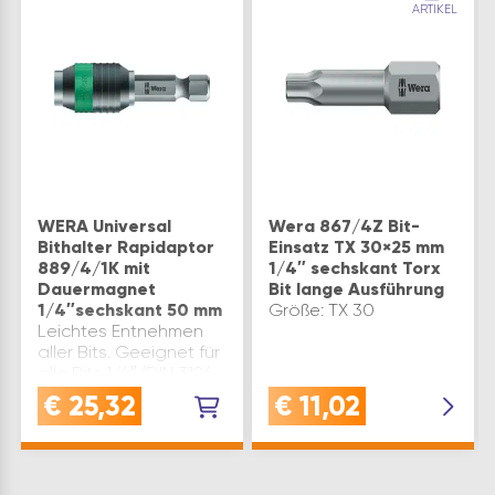
ARTIKEL
WERA Universal
Wera 867/4Z Bit-
Bithalter Rapidaptor
Einsatz TX 30×25 mm
889/4/1K mit
1/4″ sechskant Torx
Dauermagnet
Bit lange Ausführung
1/4″sechskant 50 mm
Größe: TX 30
Leichtes Entnehmen
aller Bits. Geeignet für
alle Bits 1/4″ (DIN 3126
C 6,3 + E 6,3). Abtrieb:
€
25,32
€
11,02
1/4″ sechskant Antrieb:
1/4″ sechskant
Ausführung: mit
Dauermagnet und