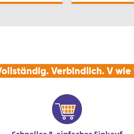
ND MIT P…
Ein…
ollständig. Verbindlich. V wi