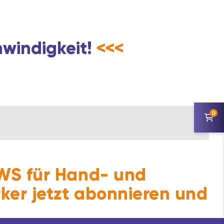
hwindigkeit!
<<<
0
 Öse für Nägel, Kralle zur Zugmessung,
das Maß beginnt am Beschlag.
S für Hand- und
ker jetzt abonnieren und