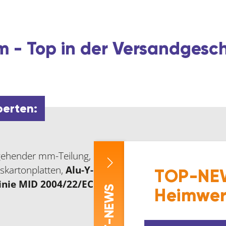
 - Top in der Versandgesc
perten:
ehender mm-Teilung, Multifunktioneller Endhaken mit
pskartonplatten,
Alu-Y-Rahmen.
Mit
Maßanfang B –
TOP-NEW
nie MID 2004/22/EC.
-NEWS
Heimwer