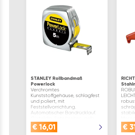
STANLEY Rollbandmaß
RICHT
Powerlock
Stahl
Verchromtes
ROBU
Kunststoffgehäuse, schlagfest
LEICH
und poliert, mit
robus
Feststellvorrichtung.
schräg
Automatischer Bandrücklauf.
stabil
Gürtelclip. Sehr breites, gelb
Messa
lackiertes Band mit
Außenb
€
16,01
€
3
durchgehender mm-Teilung,
Quali