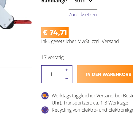
Bandlänge
Zurücksetzen
€
74,71
Inkl. gesetzlicher MwSt.
zzgl.
Versand
17 vorrätig
SOLA
IN DEN WARENKORB
Rahmen-
Stahlmaßband
Prospector
Werktags taggleicher Versand bei Best
R
Uhr). Transportzeit: ca. 1-3 Werktage
Menge
Recycling von Elektro- und Elektronikg