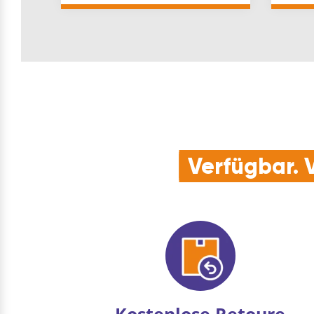
zweifarbig …
MAßBA
Verfügbar. V