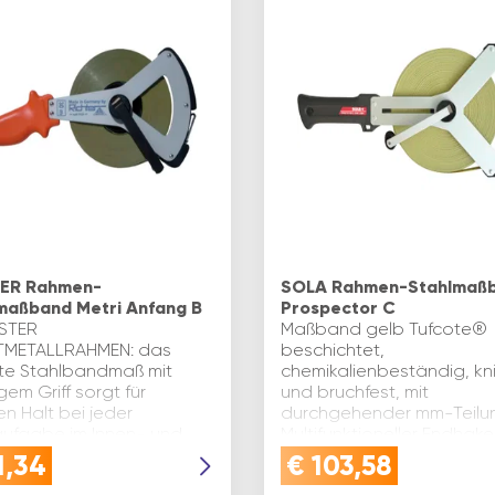
ER Rahmen-
SOLA Rahmen-Stahlmaß
maßband Metri Anfang B
Prospector C
STER
Maßband gelb Tufcote®
TMETALLRAHMEN: das
beschichtet,
te Stahlbandmaß mit
chemikalienbeständig, kn
em Griff sorgt für
und bruchfest, mit
en Halt bei jeder
durchgehender mm-Teilu
ufgabe im Innen- und
Multifunktioneller Endhake
ereich - für Profis die
Öse für Nägel, Kralle zur
1,34
€
103,58
tät schätzen50M
Zugmessung, Stahlkralle 