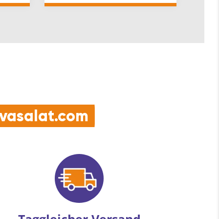
1…
e vasalat.com