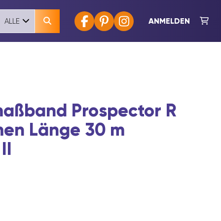
ANMELDEN
ALLE
aßband Prospector R
men Länge 30 m
II