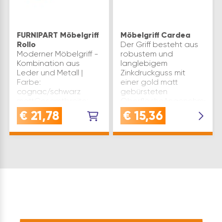
FURNIPART Möbelgriff
Möbelgriff Cardea
Rollo
Der Griff besteht aus
Moderner Möbelgriff -
robustem und
Kombination aus
langlebigem
Leder und Metall |
Zinkdruckguss mit
Farbe:
einer gold matt
cognac/schwarz
gebürsteten
mattGesamtbreite:
OberflächeAngenehmer
150 mm |
Griffkomfort für ein
€
21,78
€
15,36
Lochabstand: 96 mm |
bequemes Öffnen und
Höhe: 26 mm | Tiefe: 32
Schließen von
mmStangengriff |
Schranktüren und
Schubladengriff |
SchubladenI…
Kastengriff…