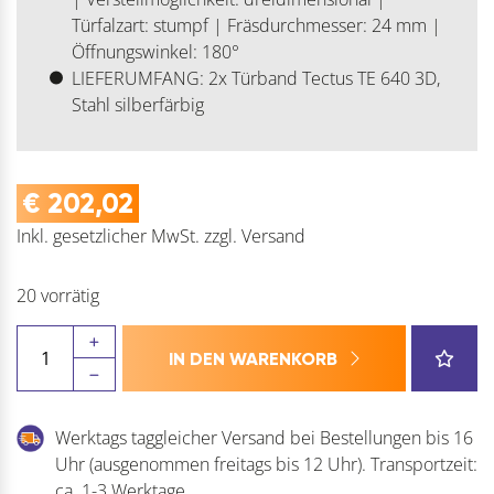
Türfalzart: stumpf | Fräsdurchmesser: 24 mm |
Öffnungswinkel: 180°
LIEFERUMFANG: 2x Türband Tectus TE 640 3D,
Stahl silberfärbig
€
202,02
Inkl. gesetzlicher MwSt.
zzgl.
Versand
20 vorrätig
SIMONSWERK
IN DEN WARENKORB
Türband
TECTUS
TE
Werktags taggleicher Versand bei Bestellungen bis 16
640
Uhr (ausgenommen freitags bis 12 Uhr). Transportzeit:
3D
ca. 1-3 Werktage