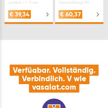
vertikal +/- 3 mm
Gesamtlänge 90
Verstellung Tiefe +/-1
mmsowie Nutzlänge
mm Die angegebenen
45 mm, Anlaufring 30
€
39,34
€
60,37
Tragkräfte gelten bis
mmund
Flügelhöhe 2100 mm.
Universalfräsrahmen
Türfalzart: stumpf
102 299 298
Type: K8080 Ric…
Ausführung: für Flügel-
und Rahmenteil Stufe 1
Ver…
Verfügbar. Vollständig.
Verbindlich. V wie
vasalat.com