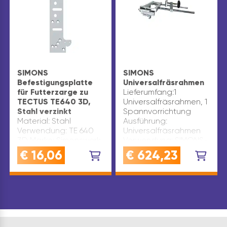
SIMONS
SIMONS
Befestigungsplatte
Universalfräsrahmen
für Futterzarge zu
Lieferumfang:1
TECTUS TE640 3D,
Universalfräsrahmen, 1
Stahl verzinkt
Spannvorrichtung
Material: Stahl
Ausführung:
Verwendung: TE 640
Universalfräsrahmen
3D Marke: Simonswerk
Verwendung: SIMONS-
Oberfläche: verzinkt
Einfräsbänder, -
€
16,06
€
624,23
Inhaltsangabe (ST): 1
Aufnahmeelement und
-Türsicherungen
Marke: Simonswerk
Inhaltsangabe (ST): 1…