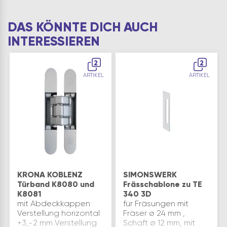
DAS KÖNNTE DICH AUCH
INTERESSIEREN
2
2
ARTIKEL
ARTIKEL
KRONA KOBLENZ
SIMONSWERK
Türband K8080 und
Frässchablone zu TE
K8081
340 3D
mit Abdeckkappen
für Fräsungen mit
Verstellung horizontal
Fräser ø 24 mm ,
+3,-2 mm Verstellung
Schaft ø 12 mm, mit