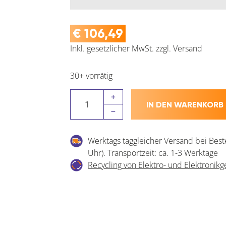
€
106,49
Inkl. gesetzlicher MwSt.
zzgl.
Versand
30+ vorrätig
SIMONS
IN DEN WARENKORB
Schließmagnet
Keep
Close
Werktags taggleicher Versand bei Best
KCM
Uhr). Transportzeit: ca. 1-3 Werktage
50,
Recycling von Elektro- und Elektronikg
195
x
13
mm
Menge