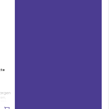
tte
zargen
en,
 310
Keep