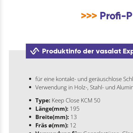
>>>
Profi-P
Produktinfo der vasalat Ex
für eine kontakt- und geräuschlose Sc
Verwendung in Holz-, Stahl- und Alum
Type:
Keep Close KCM 50
Länge(mm):
195
Breite(mm):
13
Fräs ø(mm):
12