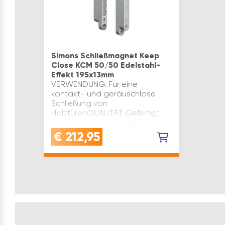
Simons Schließmagnet Keep
Close KCM 50/50 Edelstahl-
Effekt 195x13mm
VERWENDUNG: Für eine
kontakt- und geräuschlose
Schließung von
HolztürenQUALITÄT: Gefertigt
aus Stahl mit Edelstahl-Effekt,
langlebig und robustVORTEIL:
€
212,95
Stufenlos einstellbare
Haltekraft bis 120 N f…