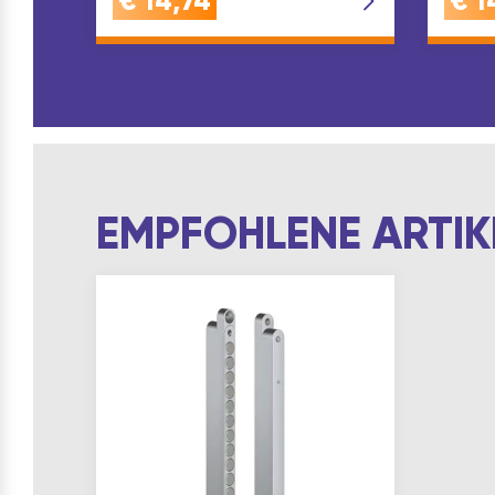
€
14,74
€
1
EMPFOHLENE ARTIK