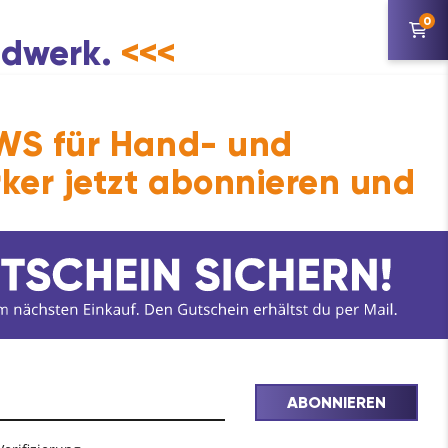
0
andwerk.
<<<
S für Hand- und
ker jetzt abonnieren und
ABONNIEREN