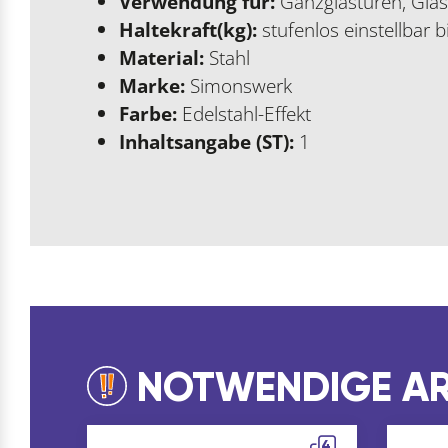
Verwendung für:
Ganzglastüren, Gla
Haltekraft(kg):
stufenlos einstellbar b
Material:
Stahl
Marke:
Simonswerk
Farbe:
Edelstahl-Effekt
Inhaltsangabe (ST):
1
NOTWENDIGE AR
4