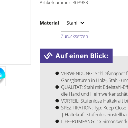
Artikelnummer:
303983
Material
Zurücksetzen
Auf einen Blick:
VERWENDUNG: Schließmagnet für
Ganzglastüren in Holz-, Stahl- u
QUALITÄT: Stahl mit Edelstahl-Eff
die Hand und Heimwerker schät
VORTEIL: Stufenlose Haltekraft bis
SPEZIFIKATION: Typ: Keep Close
| Haltekraft: stufenlos einstellbar
LIEFERUMFANG: 1x Simonswerk 