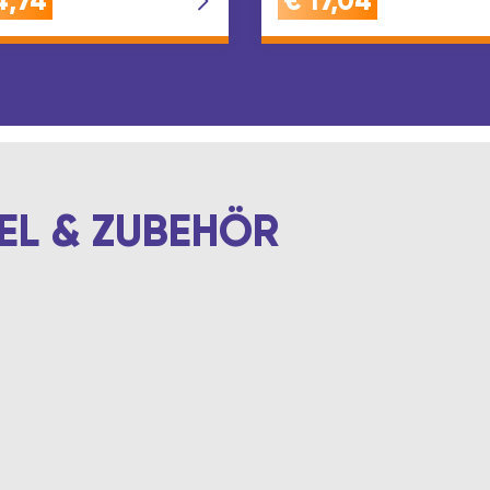
4,74
€
17,04
Close KCM 50 FZ Marke:
Simonswerk Oberfläche:
verzinkt Inhal…
EL & ZUBEHÖR