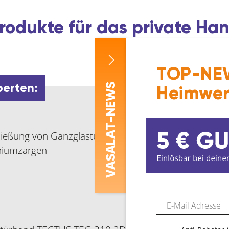
rodukte für das private H
TOP-NEW
perten:
-NEWS
Heimwer
ASALAT
hließung von Ganzglastüren
iniumzargen
V