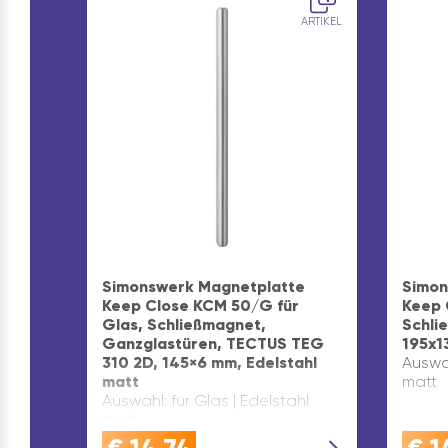
ARTIKEL
Simonswerk Magnetplatte
Simon
Keep Close KCM 50/G für
Keep 
Glas, Schließmagnet,
Schli
Ganzglastüren, TECTUS TEG
195x1
310 2D, 145×6 mm, Edelstahl
Auswah
matt
matt
Auswahl: für Glas | Edelstahl
matt