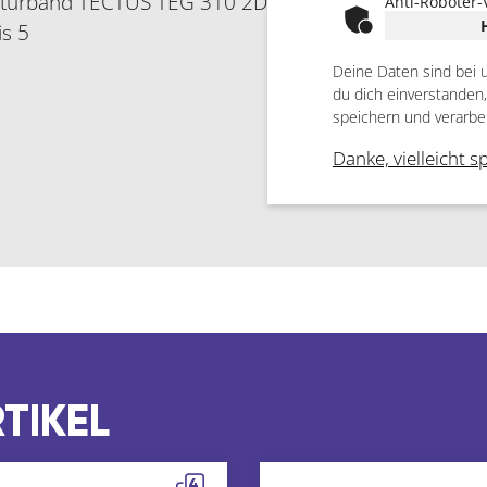
stürband TECTUS TEG 310 2D
Anti-Roboter-
is 5
Deine Daten sind bei 
du dich einverstanden
speichern und verarbe
Danke, vielleicht s
TIKEL
4