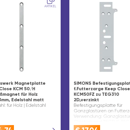
ARTIKEL
swerk Magnetplatte
SIMONS Befestigungspla
Close KCM 50/H
f.Futterzarge Keep Close
eßmagnet für Holz
KCM50FZ zu TEG310
3mm, Edelstahl matt
2D,verzinkt
l: für Holz | Edelstahl
Befestigungsplatte für
Ganzglastüren an Futter
Verwendung: Ganzglastür
Glastürband TECTUS TEG
2D Material: Stahl Type: 