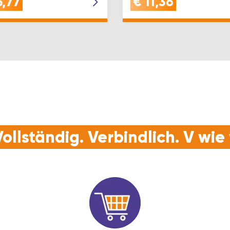
5,77
€
11,36
ollständig. Verbindlich. V wi