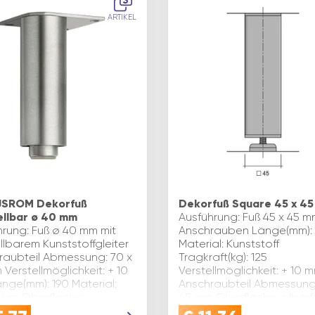
3
ARTIKEL
USROM Dekorfuß
Dekorfuß Square 45 x 4
ellbar ø 40 mm
Ausführung: Fuß 45 x 45 m
hrung: Fuß ø 40 mm mit
Anschrauben Länge(mm): 
llbarem Kunststoffgleiter
Material: Kunststoff
raubteil Abmessung: 70 x
Tragkraft(kg): 125
Verstellmöglichkeit: + 10
Verstellmöglichkeit: + 10 
nge(mm): 190 Material:
Anschraubteil Abmessung:
nium Oberfläche:
45 mm Oberfläche: silberf
stet Inhaltsangabe (…
Inhaltsa…