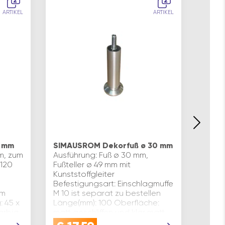
2
2
ARTIKEL
ARTIKEL
5 mm
SIMAUSROM Dekorfuß ø 30 mm
SIMA
m, zum
Ausführung: Fuß ø 30 mm,
15 m
120
Fußteller ø 49 mm mit
Länge
Kunststoffgleiter
Edels
Befestigungsart: Einschlagmuffe
gebür
mm
M 10 ist separat zu bestellen
keine
 45 x
Länge(mm): 100 Oberfläche:
15 (in
arbig
matt geschliffen und klar matt
Inhal
lackiert Ver…