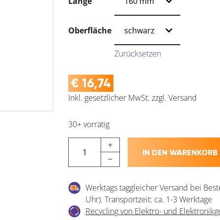
Länge
Oberfläche
Zurücksetzen
€
16,74
Inkl. gesetzlicher MwSt.
zzgl.
Versand
30+ vorrätig
SIMAUSROM
IN DEN WARENKORB
Dekorfuß
40
x
Werktags taggleicher Versand bei Best
40
Uhr). Transportzeit: ca. 1-3 Werktage
mm,
Recycling von Elektro- und Elektronikg
Aluminium