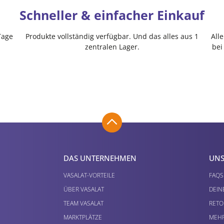
Schneller & einfacher Einkauf
Tage
Produkte vollständig verfügbar. Und das alles aus 1
All
zentralen Lager.
bei
DAS UNTERNEHMEN
UNS
VASALAT-VORTEILE
FAQS
ÜBER VASALAT
DEIN
TEAM VASALAT
RETO
MARKTPLÄTZE
MEHR