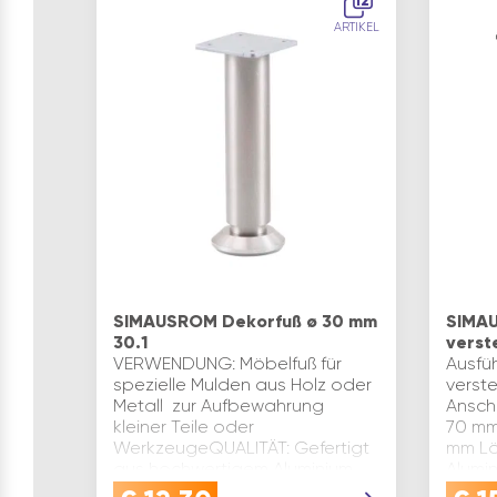
12
ARTIKEL
SIMAUSROM Dekorfuß ø 30 mm
SIMA
30.1
verst
VERWENDUNG: Möbelfuß für
Ausfü
spezielle Mulden aus Holz oder
verste
Metall  zur Aufbewahrung
Ansch
kleiner Teile oder
70 mm 
WerkzeugeQUALITÄT: Gefertigt
mm Lä
aus hochwertigem Aluminium,
Alumi
gebürstet für edlen Look und
gebür