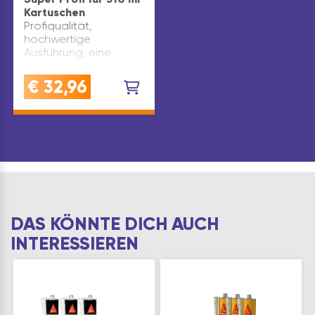
Kartuschen
Profiqualität,
hochwertige
Ausführung, eine
verstärkte
Übersetzung sorgt für
€
32,96
gleichmäßigen Druck
und stufenlosen
Vorschub. Drehbare
Kartuschenschale für
eine optimale
Bedienung in jeder
Lage, gehär…
DAS KÖNNTE DICH AUCH
INTERESSIEREN