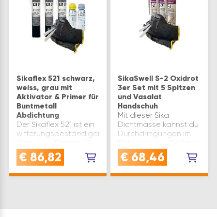
Sikaflex 521 schwarz,
SikaSwell S-2 Oxidrot
weiss, grau mit
3er Set mit 5 Spitzen
Aktivator & Primer für
und Vasalat
Buntmetall
Handschuh
Abdichtung
Mit dieser Sika
Der Sikaflex 521 ist ein
Dichtmasse kannst du
witterungsbeständiger
Durchdringungen im
Kleb- und Dichtstoff
Beton sowie alle Arten
und ermöglicht
von Arbeitsfugen und
€
86,82
€
68,46
haftstarke
Rohrdurchführungen
Abdichtungen im
wasserdicht
Innen- und
abdichtenDer
Außenbereich - ideal
Dichtstoff eignet sich
für die Abdichtung von
hervorragend für
BuntmetallenDer
wasserdichte …
Sikaflex 521 UV …