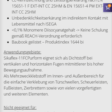
CE-Kennzeichnung und Leistungserklärung nach EN
15651-1 F EXT-INT CC 25HM & EN 15651-4 PW EXT-
0
INT CC 25HM
Unbedenklichkeitserkärung im indirektem Kontakt mit
Lebensmittel nach ISEGA
<0,1% Monomere Diisocyanatgehalt -> Keine Schulung
gemäß REACH-Verordnung erforderlich
Baubook gelistet – Produktindex 1644 bi
Anwendungsgebiete:
Sikaflex-11FCPurform eignet sich als Dichtstoff bei
vertikalen und horizontalen Fugen mitmittlerer bis hoher
Bewegungsaufnahme.
Als Mehrzweckklebstoff im Innen- und Außenbereich für
die einfache Verklebung von Türschwellen, Scheuerleisten,
Fußleisten, Zierbrettern sowie von vielen vorgefertigten
und weiteren Elementen.
Nicht geeignet für: