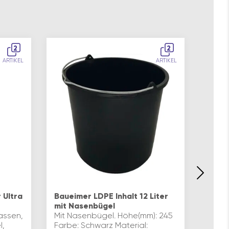
2
2
ARTIKEL
ARTIKEL
Ultra
Baueimer LDPE Inhalt 12 Liter
SCHUL
mit Nasenbügel
MALER
massen,
Mit Nasenbügel. Höhe(mm): 245
pass
l,
Farbe: Schwarz Material:
Box -