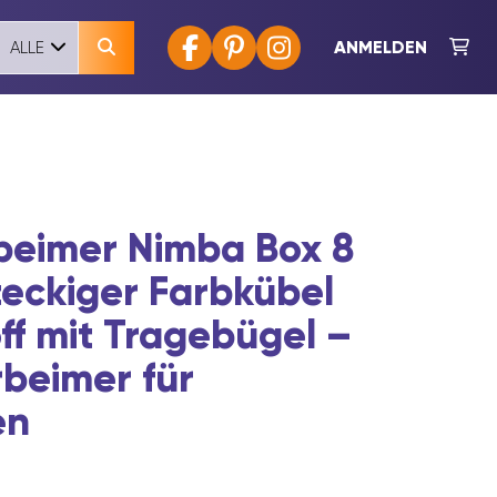
ANMELDEN
ALLE
rbeimer Nimba Box 8
teckiger Farbkübel
ff mit Tragebügel –
rbeimer für
en