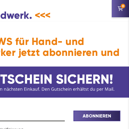
0
andwerk.
<<<
S für Hand- und
ker jetzt abonnieren und
ABONNIEREN