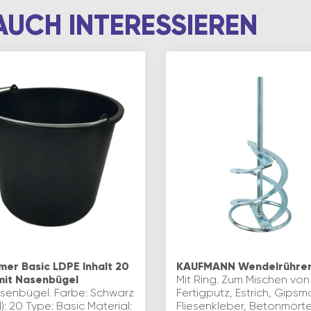
AUCH INTERESSIEREN
mer Basic LDPE Inhalt 20
KAUFMANN Wendelrührer 
 mit Nasenbügel
Mit Ring. Zum Mischen von
asenbügel. Farbe: Schwarz
Fertigputz, Estrich, Gips
(l): 20 Type: Basic Material:
Fliesenkleber, Betonmörte