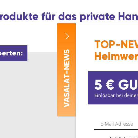
rodukte für das private H
TOP-NEW
perten:
-NEWS
Heimwer
ASALAT
V