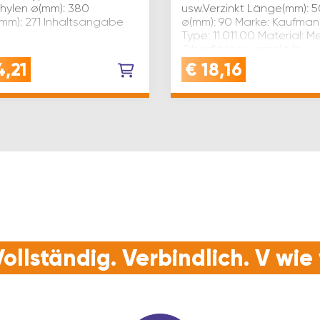
thylen ø(mm): 380
usw.Verzinkt Länge(mm): 
mm): 271 Inhaltsangabe
ø(mm): 90 Marke: Kaufman
Type: 11.011.00 Material: Me
Oberfläche: verzinkt In…
4,21
€
18,16
ollständig. Verbindlich. V wi