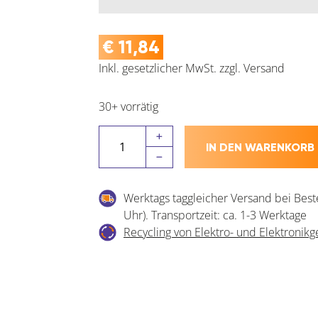
€
11,84
Inkl. gesetzlicher MwSt.
zzgl.
Versand
30+ vorrätig
SCHULLER
IN DEN WARENKORB
Farbeimer
Nimba
Box
Werktags taggleicher Versand bei Best
Kunststoff
Uhr). Transportzeit: ca. 1-3 Werktage
mit
Recycling von Elektro- und Elektronikg
Tragebügel
Menge