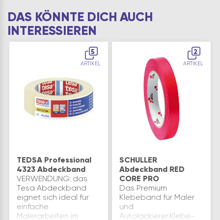
DAS KÖNNTE DICH AUCH
INTERESSIEREN
5
2
ARTIKEL
ARTIKEL
TEDSA Professional
SCHULLER
4323 Abdeckband
Abdeckband RED
VERWENDUNG: das
CORE PRO
Tesa Abdeckband
Das Premium
eignet sich ideal für
Klebeband für Maler
einfache
und
Malerarbeiten im
Autolackierer.Klebe-