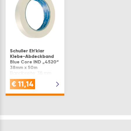
Schuller Eh’klar
Klebe-Abdeckband
Blue Core IND „4520“
38mm x 50m
Bandbreite: 38 mm
€
11,14