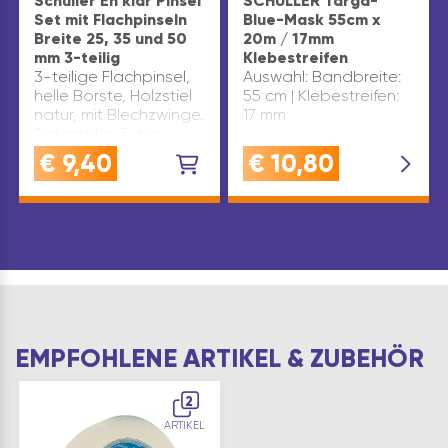
Schuller Eh’klar Pinsel
SCHULLER Targa-
Set mit Flachpinseln
Blue-Mask 55cm x
Breite 25, 35 und 50
20m / 17mm
mm 3-teilig
Klebestreifen
3-teilige Flachpinsel,
Auswahl: Bandbreite:
helle Borste, Holzstiel
55 cm | Klebestreifen:
natur, mit Blechzwinge.
17 mm
Satzgröße: 3-tlg.
Breite(mm): 25, 35, 50
€
9,40
€
10,80
Marke: Schuller Type:
70395 Inhaltsangabe
(SA): 1
EMPFOHLENE ARTIKEL & ZUBEHÖR
2
ARTIKEL