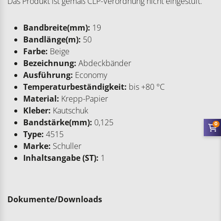
Das Produkt ist gemäß CLP-Verordnung nicht eingestuft.
Bandbreite(mm):
19
Bandlänge(m):
50
Farbe:
Beige
Bezeichnung:
Abdeckbänder
Ausführung:
Economy
Temperaturbeständigkeit:
bis +80 °C
Material:
Krepp-Papier
Kleber:
Kautschuk
Bandstärke(mm):
0,125
0
Type:
4515
Marke:
Schuller
Inhaltsangabe (ST):
1
Dokumente/Downloads