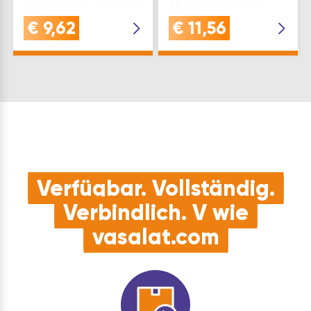
Innenbereich und kann
Abdeckband aus
auch zum Fixieren von
speziell aus
€
9,62
€
11,56
Abdeckmaterialien,
gekrepptem
Bündeln, Verpacken
Papierträger speziell
und Markieren
für Maler- und
verwendet
Lackierarbeiten.
werdenQUALI…
Imprägniertes,
wasserabweisendes
Papierabdeckban…
Verfügbar. Vollständig.
Verbindlich. V wie
vasalat.com