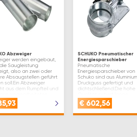
KO Abzweiger
SCHUKO Pneumatischer
iger werden eingebaut,
Energiesparschieber
die Saugleistung
Pneumatische
eigt, also an zwei oder
Energiesparschieber von
re Absaugstellen geführt
Schuko sind aus Aluminiu
n soll.Ein Abzweiger
Druckguss gefertigt und
ht aus dem Rumpfteil und
dichtschließend.Die hohe
arin eingearbeiteten
Qualität sichert lange
ng…
Einsatzdauer bei höchste
85,93
€
602,56
Beanspruchung.Die Öffn
und Schl…