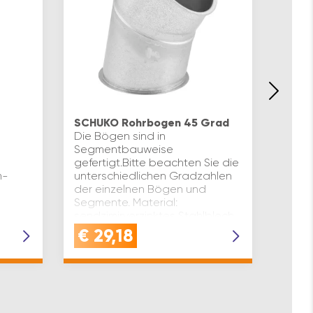
SCHU
Die B
SCHUKO Rohrbogen 45 Grad
Segm
Die Bögen sind in
gefer
Segmentbauweise
unter
gefertigt.Bitte beachten Sie die
der e
m-
unterschiedlichen Gradzahlen
Segme
der einzelnen Bögen und
sendz
Segmente. Material:
Winkel
sendzimirverzinktes Stahlblech
r
Winkel(°): 45 ø(mm): 120 I…
€
29,18
€
3
ungs-