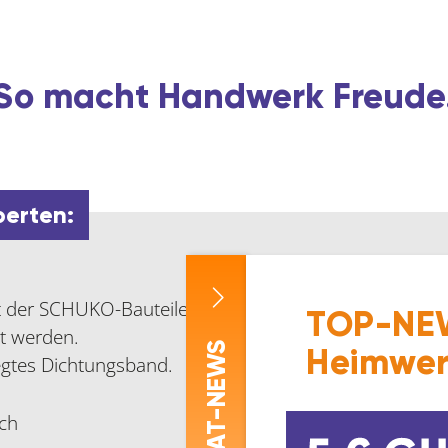
So macht Handwerk Freude
perten:
t der SCHUKO-Bauteile.
TOP-NEW
st werden.
-NEWS
Heimwer
egtes Dichtungsband.
ech