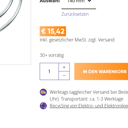
Auswahl
Zurücksetzen
€
15,42
Inkl. gesetzlicher MwSt.
zzgl.
Versand
30+ vorrätig
SCHUKO
IN DEN WARENKORB
Rohrschelle
inkl.
Dichtungsband
Werktags taggleicher Versand bei Best
Menge
Uhr). Transportzeit: ca. 1-3 Werktage
Recycling von Elektro- und Elektronikg