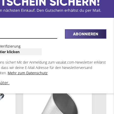
ABONNIEREN
Verifizierung
Hier klicken
uns sicher! Mit der Anmeldung zum vasalat.com-Newsletter erklärst
, dass wir deine E-Mail Adresse für den Newsletterversand
iten.
Mehr zum Datenschutz
päter.
5
8
ARTIKEL
ARTIKEL