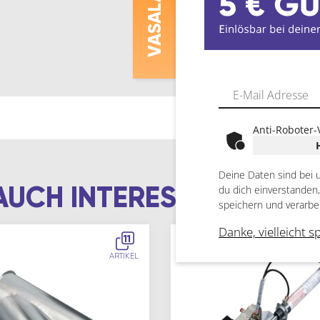
ASALAT
V
Anti-Roboter-
Deine Daten sind bei 
AUCH INTERESSIEREN
du dich einverstanden
speichern und verarbe
Danke, vielleicht s
11
ARTIKEL