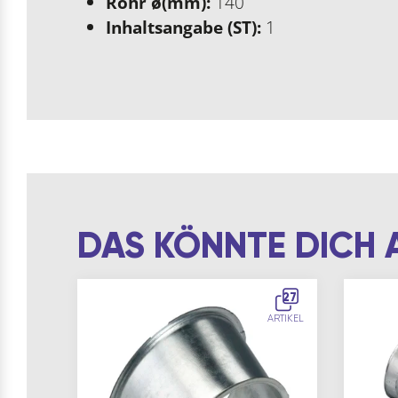
Rohr ø(mm):
140
Inhaltsangabe (ST):
1
DAS KÖNNTE DICH 
27
ARTIKEL