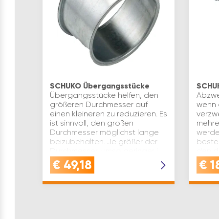
SCHUKO Übergangsstücke
SCHU
Übergangsstücke helfen, den
Abzwe
größeren Durchmesser auf
wenn 
einen kleineren zu reduzieren. Es
verzw
ist sinnvoll, den großen
mehre
Durchmesser möglichst lange
werde
beizubehalten. Je größer der
beste
Durchmesser, umso geringer i…
den d
Abgä
€
49,18
€
1